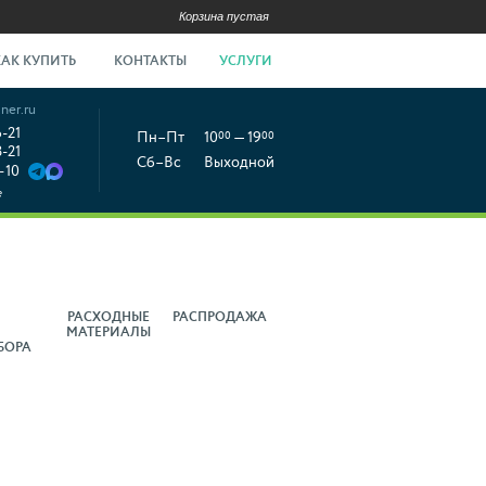
Корзина пустая
КАК КУПИТЬ
КОНТАКТЫ
УСЛУГИ
ner.ru
6-21
Пн–Пт
10
00
— 19
00
8-21
Сб–Вс
Выходной
-10
е
РАСХОДНЫЕ
РАСПРОДАЖА
МАТЕРИАЛЫ
БОРА