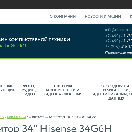
О КОМПАНИИ
НОВОСТИ И АКЦИИ
info@ellips-part
+7 (499)
611-3
ЗИН КОМПЬЮТЕРНОЙ ТЕХНИКИ
+7 (499)
611-3
А НА РЫНКЕ!
+7 (916)
315-17
Перезвоните мн
ТЕРНЫЕ
ФОТО,
СИСТЕМЫ
ОБОРУДОВАНИЕ
ТУЮЩИЕ
АУДИО,
БЕЗОПАСНОСТИ И
МАРКИРОВКИ,
ВИДЕО
ВИДЕОНАБЛЮДЕНИЯ
ИДЕНТИФИКАЦИИ, С
ДАННЫХ
рия
/
Мониторы
/
Изогнутый монитор 34" Hisense 34G6H
тор 34" Hisense 34G6H