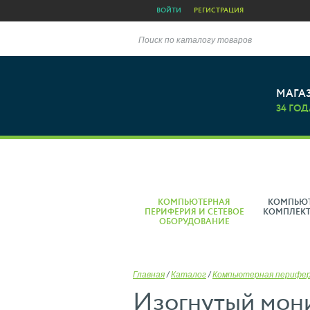
ВОЙТИ
РЕГИСТРАЦИЯ
Поиск по каталогу товаров
МАГА
34 ГОД
КОМПЬЮТЕРНАЯ
КОМПЬЮ
ПЕРИФЕРИЯ И СЕТЕВОЕ
КОМПЛЕК
ОБОРУДОВАНИЕ
Главная
/
Каталог
/
Компьютерная перифе
Изогнутый мони