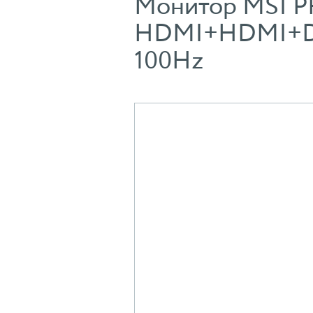
Монитор MSI PR
HDMI+HDMI+DP, 1
100Hz