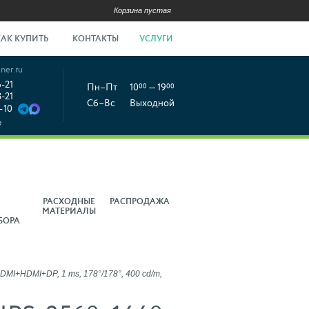
Корзина пустая
КАК КУПИТЬ
КОНТАКТЫ
УСЛУГИ
ner.ru
6-21
Пн–Пт
10
00
— 19
00
8-21
Сб–Вс
Выходной
-10
е
РАСХОДНЫЕ
РАСПРОДАЖА
МАТЕРИАЛЫ
БОРА
MI+HDMI+DP, 1 ms, 178°/178°, 400 cd/m,