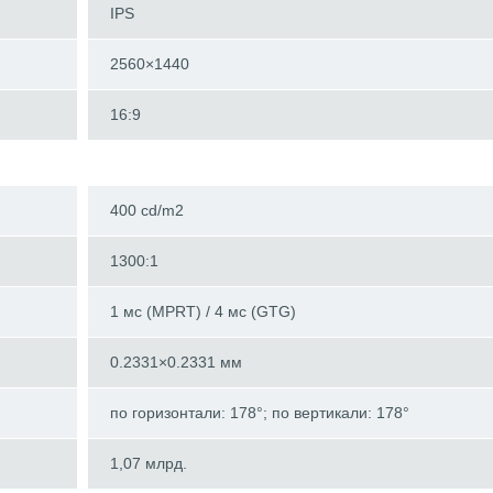
IPS
2560×1440
16:9
400 cd/m2
1300:1
1 мс (MPRT) / 4 мс (GTG)
0.2331×0.2331 мм
по горизонтали: 178°; по вертикали: 178°
1,07 млрд.