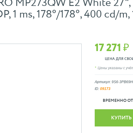
O MP273QW E2 White 27", I
 ms, 178°/178°, 400 cd/m, 1
17 271 ₽
ЦЕНА ДЛЯ СВОИХ
Цены указаны с уч
Артикул: 9S6-3PB69H
ID:
09173
ВРЕМЕННО ОТ
КУПИТЬ