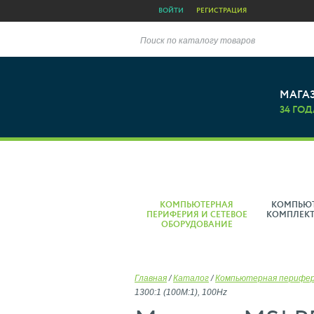
ВОЙТИ
РЕГИСТРАЦИЯ
Поиск по каталогу товаров
МАГА
34 ГОД
КОМПЬЮТЕРНАЯ
КОМПЬЮ
ПЕРИФЕРИЯ И СЕТЕВОЕ
КОМПЛЕК
ОБОРУДОВАНИЕ
Главная
/
Каталог
/
Компьютерная перифе
1300:1 (100M:1), 100Hz