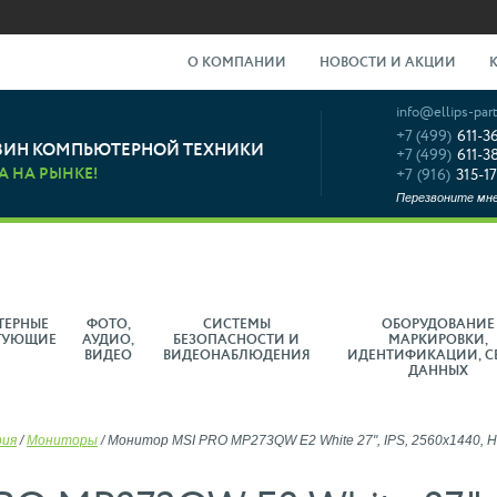
О КОМПАНИИ
НОВОСТИ И АКЦИИ
info@ellips-part
+7 (499)
611-3
ЗИН КОМПЬЮТЕРНОЙ ТЕХНИКИ
+7 (499)
611-3
А НА РЫНКЕ!
+7 (916)
315-17
Перезвоните мн
ТЕРНЫЕ
ФОТО,
СИСТЕМЫ
ОБОРУДОВАНИЕ
ТУЮЩИЕ
АУДИО,
БЕЗОПАСНОСТИ И
МАРКИРОВКИ,
ВИДЕО
ВИДЕОНАБЛЮДЕНИЯ
ИДЕНТИФИКАЦИИ, С
ДАННЫХ
рия
/
Мониторы
/
Монитор MSI PRO MP273QW E2 White 27", IPS, 2560x1440, HD