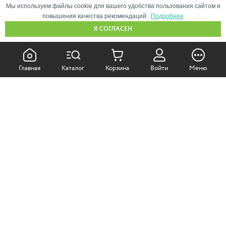
Мы используем файлы cookie для вашего удобства пользования сайтом и
повышения качества рекомендаций.
Подробнее
Я СОГЛАСЕН
КАК ПОКУПАТЬ:
Главная
Каталог
Корзина
Войти
Меню
Самовывоз из магазина
Доставка по Москве
Доставка в регионы
СОТРУДНИЧЕСТВО:
Корпоративным клиентам