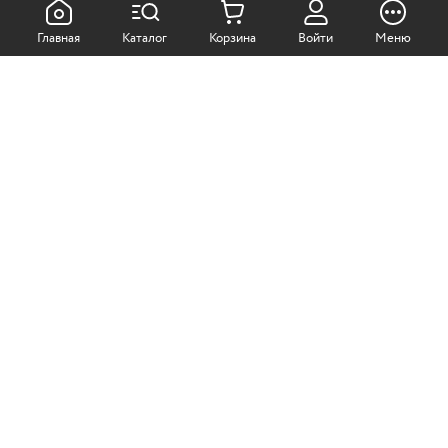
КАК ПОКУПАТЬ:
Главная
Каталог
Корзина
Войти
Меню
Самовывоз из магазина
Доставка по Москве
Доставка в регионы
СОТРУДНИЧЕСТВО:
Корпоративным клиентам
+7 (499)
611-36-21
+7 (499)
611-38-21