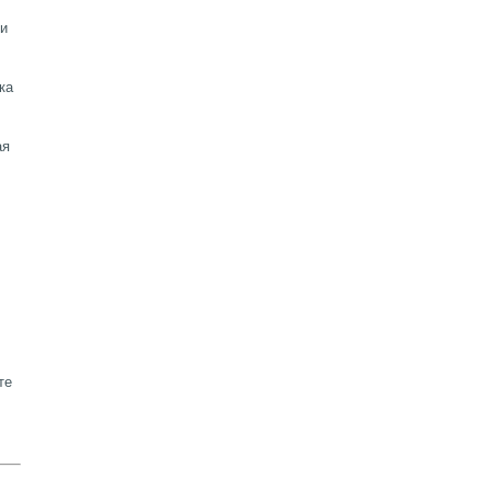
ки
ка
ая
те