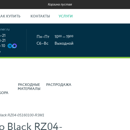
Корзина пустая
КАК КУПИТЬ
КОНТАКТЫ
УСЛУГИ
ner.ru
6-21
Пн–Пт
10
00
— 19
00
8-21
Сб–Вс
Выходной
-10
е
РАСХОДНЫЕ
РАСПРОДАЖА
МАТЕРИАЛЫ
БОРА
Black RZ04-05160100-R3M1
o Black RZ04-