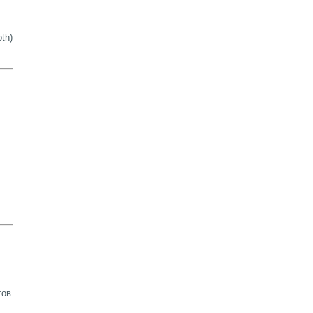
th)
тов