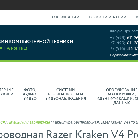
О КОМПАНИИ
НОВОСТИ И АКЦИИ
info@ellips-part
+7 (499)
611-3
ЗИН КОМПЬЮТЕРНОЙ ТЕХНИКИ
+7 (499)
611-3
А НА РЫНКЕ!
+7 (916)
315-17
Перезвоните мн
ТЕРНЫЕ
ФОТО,
СИСТЕМЫ
ОБОРУДОВАНИЕ
ТУЮЩИЕ
АУДИО,
БЕЗОПАСНОСТИ И
МАРКИРОВКИ,
ВИДЕО
ВИДЕОНАБЛЮДЕНИЯ
ИДЕНТИФИКАЦИИ, С
ДАННЫХ
рия
/
Наушники и гарнитуры
/
Гарнитура беспроводная Razer Kraken V4 Pro 
оводная Razer Kraken V4 Pr