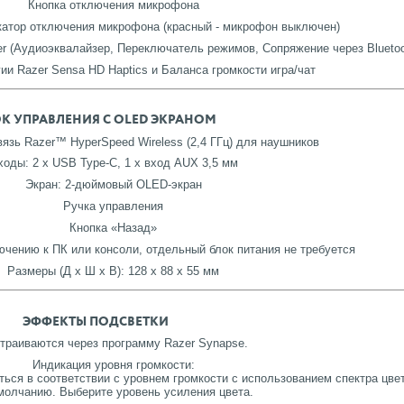
Кнопка отключения микрофона
атор отключения микрофона (красный - микрофон выключен)
r (Аудиоэквалайзер, Переключатель режимов, Сопряжение через Bluetoo
ии Razer Sensa HD Haptics и Баланса громкости игра/чат
К УПРАВЛЕНИЯ С OLED ЭКРАНОМ
язь Razer™ HyperSpeed Wireless (2,4 ГГц) для наушников
ходы: 2 x USB Type-C, 1 x вход AUX 3,5 мм
Экран: 2-дюймовый OLED-экран
Ручка управления
Кнопка «Назад»
чению к ПК или консоли, отдельный блок питания не требуется
Размеры (Д х Ш х В): 128 х 88 х 55 мм
ЭФФЕКТЫ ПОДСВЕТКИ
траиваются через программу Razer Synapse.
Индикация уровня громкости:
ться в соответствии с уровнем громкости с использованием спектра цве
молчанию. Выберите уровень усиления цвета.