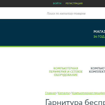
ВОЙТИ
РЕГИСТРАЦИЯ
Поиск по каталогу товаров
МАГА
34 ГОД
КОМПЬЮТЕРНАЯ
КОМПЬЮ
ПЕРИФЕРИЯ И СЕТЕВОЕ
КОМПЛЕК
ОБОРУДОВАНИЕ
Главная
/
Каталог
/
Компьютерная перифе
Гарнитура беспр