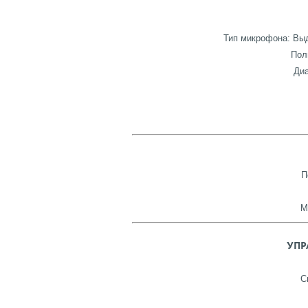
Тип микрофона: Вы
Пол
Диа
П
М
УПР
С