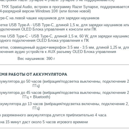
 THX Spatial Audio, встроен в программу Razer Synapse, поддерживаетс
64-разрядной версии Windows 10® (или более новой)
pe-C на левой чашке наушников для зарядки наушников
етке USB Type-A - USB Type-C, длиной 1,5 м, для зарядки наушников ил
одключения OLED Блока управления к консоли или ПК
тке USB Type-C - USB Type-C, длиной 1,5 м, 60 W, для зарядки наушник
одного подключения OLED Блока управления к ПК
етке, совмещенный аудио+микрофон 3.5 мм - 3.5 мм, длиной 1,25 м, дл
лючения аудио устройств к AUX разъему OLED Блока управления
Вес наушников: 390 г
ЕМЯ РАБОТЫ ОТ АККУМУЛЯТОРА
кумулятора до 50 часов (вибрация/подсветка выключены, подключение 2
ГГц)
кумулятора до 45 часов (вибрация/подсветка выключены, подключение 2
ГГц + Bluetooth)
кумулятора до 13 часов (вибрация/подсветка включены, подключение 2,
ГГц)
 разряженного аккумулятора длится приблизительно 4 часа
на 15 минут даст около 5 часов игрового времени