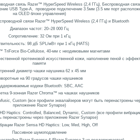
водная связь Razer™ HyperSpeed Wireless (2,4 ГГц), Беспроводная связ
чение USB Type-A, проводное подключение 3.5мм (3.5 мм порт располож
на OLED блоке управления)
проводной связи Razer™ HyperSpeed Wireless (2,4 ГГц) и Bluetooth
Диапазон частот: 20–28 000 Гц
Сопротивление: 32 Ом при 1 кГц
вительность: 98 дБ SPL/мВт при 1 кГц (HATS)
 TriForce Bio-Cellulose, 40-мм с неодимовыми магнитами
ственной протеиновой искусственной кожи, наполнение пеной с эффек
памяти
тренний диаметр чашки наушника 62 x 45 мм
оворотные на 90 градусов чашки наушников
ддерживаемые кодеки Bluetooth: SBC, AAC
етка 9-зонная Razer Chroma™ на чашках наушников
Music, Custom (все профили эквалайзеров могут быть перенастроены че
приложение Razer Synapse)
D Haptics: Controlled, Balanced, Dynamic, Custom (все профили вибраци
ь перенастроены через приложение Razer Synapse)
брации Razer Sensa HD Haptics: Low, Med, High, Off
Пассивное шумоподавление
астройки Razer Synapse 4 (Razer Synapse 3 не поддерживается)