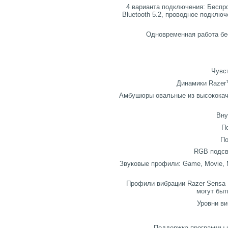
4 варианта подключения: Беспро
Bluetooth 5.2, проводное подклю
Одновременная работа бес
Чувст
Динамики Razer™
Амбушюры овальные из высококаче
Вну
П
По
RGB подсв
Звуковые профили: Game, Movie, 
Профили вибрации Razer Sensa H
могут быт
Уровни ви
Поддержка программы н