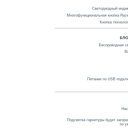
Светодиодный индик
Многофункциональная кнопка Raze
Кнопка технолог
БЛО
Беспроводная св
В
Питание по USB подклю
Нас
Подсветка гарнитуры будет загора
по у