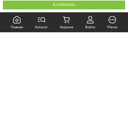
Я СОГЛАСЕН
КАК ПОКУПАТЬ:
Главная
Каталог
Корзина
Войти
Меню
Самовывоз из магазина
Доставка по Москве
Доставка в регионы
СОТРУДНИЧЕСТВО:
Корпоративным клиентам
+7 (499)
611-36-21