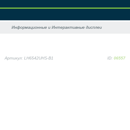
Артикул: LH6542UHS-B1
ID:
06557