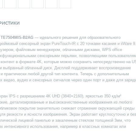
РИСТИКИ
e TE7504MIS-B2AG
— идеального решения для образовательного
дюймовый сенсорный экран PureTouch-IR с 20 точками касания и iiWare 9
раузером, файловым менеджером, облачными дисками, WPS office
двухфункциональными сенсорными перьями, позволяющими пользователя
 контент в формате 4K, которые можно сохранить непосредственно на U
ли выбранный облачный диск. Дисплей поддерживает воспроизведение
 и практически любой другой тип контента. Теперь с дополнительным
видео, аудио и сенсорных сигналов через один порт и даже для заряд
ран IPS с разрешением 4K UHD (3840×2160), яркостью 350 кд/м²
яркие, детализированные и высококачественные изображения из любого
тибликовое покрытие значительно снижает отражение окружающей среды
ля резкости и ясности изображения. Экран работает круглосуточно и бе
лической лицевой панелью и закаленным стеклом толщиной 3мм, что
х интенсивного использования, например в классных комнатах или