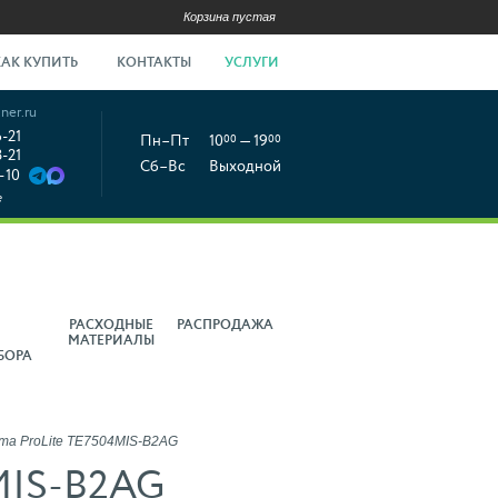
Корзина пустая
КАК КУПИТЬ
КОНТАКТЫ
УСЛУГИ
ner.ru
6-21
Пн–Пт
10
00
— 19
00
8-21
Сб–Вс
Выходной
-10
е
РАСХОДНЫЕ
РАСПРОДАЖА
МАТЕРИАЛЫ
БОРА
ma ProLite TE7504MIS-B2AG
4MIS-B2AG