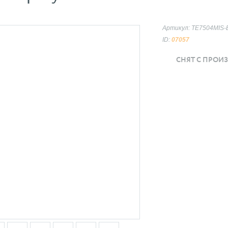
Артикул: TE7504MIS
ID:
07057
СНЯТ С ПРОИ