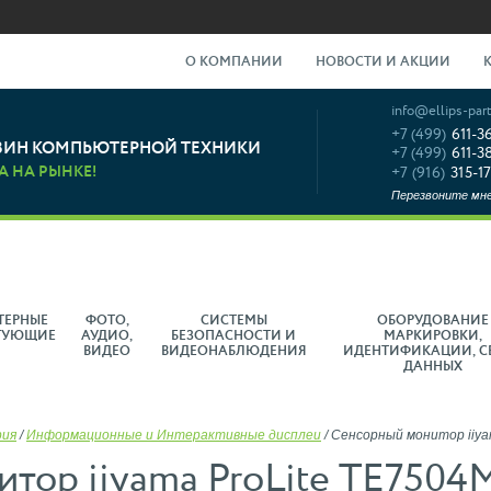
О КОМПАНИИ
НОВОСТИ И АКЦИИ
info@ellips-part
+7 (499)
611-3
ЗИН КОМПЬЮТЕРНОЙ ТЕХНИКИ
+7 (499)
611-3
А НА РЫНКЕ!
+7 (916)
315-17
Перезвоните мн
ТЕРНЫЕ
ФОТО,
СИСТЕМЫ
ОБОРУДОВАНИЕ
ТУЮЩИЕ
АУДИО,
БЕЗОПАСНОСТИ И
МАРКИРОВКИ,
ВИДЕО
ВИДЕОНАБЛЮДЕНИЯ
ИДЕНТИФИКАЦИИ, С
ДАННЫХ
рия
/
Информационные и Интерактивные дисплеи
/
Сенсорный монитор iiya
тор iiyama ProLite TE750