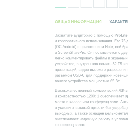
ОБЩАЯ ИНФОРМАЦИЯ
ХАРАКТЕ
Захватите аудиторию с помощью
ProLit
и корпоративного использования. Его 75-
(ОС Android) с приложением Note, веб-б
и ScreenSharePro. Он поставляется с 
легко комментировать файлы и экранный
устройство, внутреннюю память 32 ГБ и
презентаций, видео высокого разрешения
разъемом USB-C для поддержки новейших 
вашего устройства мощностью 65 Вт.
Высококачественный коммерческий ЖК-эк
и контрастностью 1200: 1 обеспечивает 
места в классе или конференц-зале. Ан
в условиях высокой яркости без ущерба д
выходных, а также оснащен цельнометал
обеспечивает надежную работу в условия
конференц-залах.