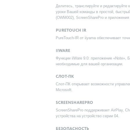
Делитесь, транслируйте и редактируйте 
уроки Вашей команды в простой, быстры
(OWM002), ScreenSharePro и приложения
PURETOUCH IR
PureTouch-IR от iiyama обеспечивает точ
IIWARE
Функции iiWare 9.0: приложение «Note»,
необходимые для вашей организации.
СЛОТ-ПК
Слот-ПК открывает возможности управлен
Microsoft.
SCREENSHAREPRO
ScreenSharePro поддерживает AirPlay, Ch
устройства на устройство серии 04.
БЕЗОПАСНОСТЬ