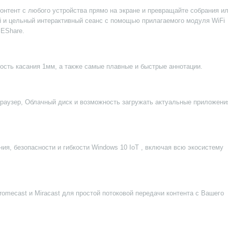
контент с любого устройства прямо на экране и превращайте собрания и
й и цельный интерактивный сеанс с помощью прилагаемого модуля WiFi
 EShare.
ность касания 1мм, а также самые плавные и быстрые аннотации.
 Браузер, Облачный диск и возможность загружать актуальные приложени
ия, безопасности и гибкости Windows 10 IoT , включая всю экосистему
romecast и Miracast для простой потоковой передачи контента с Вашего