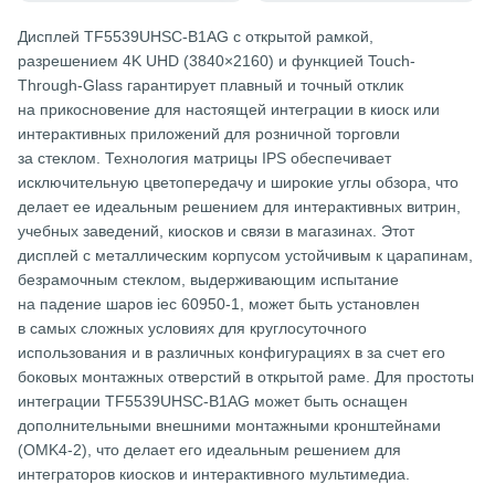
Дисплей TF5539UHSC-B1AG с открытой рамкой,
разрешением 4K UHD (3840×2160) и функцией Touch-
Through-Glass гарантирует плавный и точный отклик
на прикосновение для настоящей интеграции в киоск или
интерактивных приложений для розничной торговли
за стеклом. Технология матрицы IPS обеспечивает
исключительную цветопередачу и широкие углы обзора, что
делает ее идеальным решением для интерактивных витрин,
учебных заведений, киосков и связи в магазинах. Этот
дисплей с металлическим корпусом устойчивым к царапинам,
безрамочным стеклом, выдерживающим испытание
на падение шаров iec 60950-1, может быть установлен
в самых сложных условиях для круглосуточного
использования и в различных конфигурациях в за счет его
боковых монтажных отверстий в открытой раме. Для простоты
интеграции TF5539UHSC-B1AG может быть оснащен
дополнительными внешними монтажными кронштейнами
(OMK4-2), что делает его идеальным решением для
интеграторов киосков и интерактивного мультимедиа.