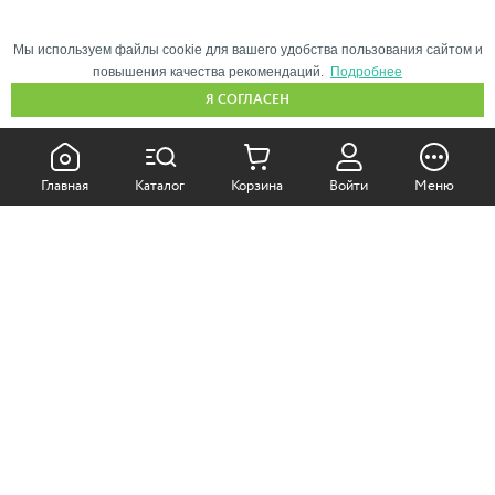
Мы используем файлы cookie для вашего удобства пользования сайтом и
повышения качества рекомендаций.
Подробнее
Я СОГЛАСЕН
КАК ПОКУПАТЬ:
Главная
Каталог
Корзина
Войти
Меню
Самовывоз из магазина
Доставка по Москве
Доставка в регионы
СОТРУДНИЧЕСТВО:
Корпоративным клиентам