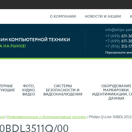
О КОМПАНИИ
НОВОСТИ И АКЦИИ
info@ellips-part
+7 (499)
611-3
ЗИН КОМПЬЮТЕРНОЙ ТЕХНИКИ
+7 (499)
611-3
А НА РЫНКЕ!
+7 (916)
315-17
Перезвоните мн
ТЕРНЫЕ
ФОТО,
СИСТЕМЫ
ОБОРУДОВАНИЕ
ТУЮЩИЕ
АУДИО,
БЕЗОПАСНОСТИ И
МАРКИРОВКИ,
ВИДЕО
ВИДЕОНАБЛЮДЕНИЯ
ИДЕНТИФИКАЦИИ, С
ДАННЫХ
рия
/
Информационные и Интерактивные дисплеи
/
Philips Q-Line 50BDL351
 50BDL3511Q/00