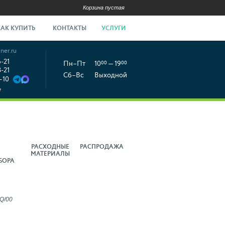
Корзина пустая
КАК КУПИТЬ
КОНТАКТЫ
УСЛУГИ
ner.ru
6-21
Пн–Пт
10
00
— 19
00
8-21
Сб–Вс
Выходной
-10
е
РАСХОДНЫЕ
РАСПРОДАЖА
МАТЕРИАЛЫ
БОРА
1Q/00