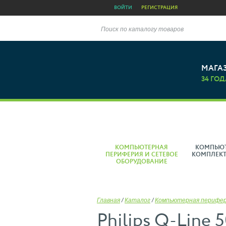
ВОЙТИ
РЕГИСТРАЦИЯ
Поиск по каталогу товаров
МАГА
34 ГОД
КОМПЬЮТЕРНАЯ
КОМПЬЮ
ПЕРИФЕРИЯ И СЕТЕВОЕ
КОМПЛЕК
ОБОРУДОВАНИЕ
Главная
/
Каталог
/
Компьютерная перифе
Philips Q-Line