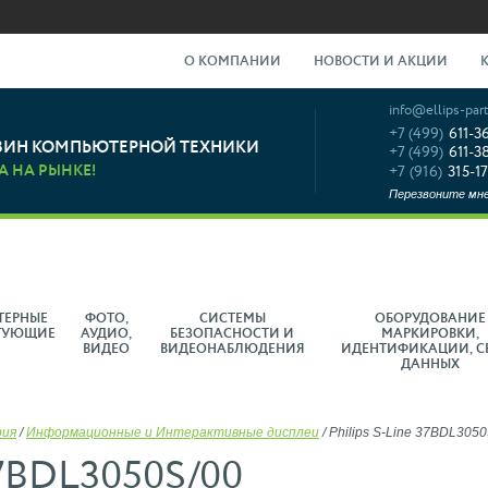
О КОМПАНИИ
НОВОСТИ И АКЦИИ
info@ellips-part
+7 (499)
611-3
ЗИН КОМПЬЮТЕРНОЙ ТЕХНИКИ
+7 (499)
611-3
А НА РЫНКЕ!
+7 (916)
315-17
Перезвоните мн
ТЕРНЫЕ
ФОТО,
СИСТЕМЫ
ОБОРУДОВАНИЕ
ТУЮЩИЕ
АУДИО,
БЕЗОПАСНОСТИ И
МАРКИРОВКИ,
ВИДЕО
ВИДЕОНАБЛЮДЕНИЯ
ИДЕНТИФИКАЦИИ, С
ДАННЫХ
рия
/
Информационные и Интерактивные дисплеи
/
Philips S-Line 37BDL3050
 37BDL3050S/00