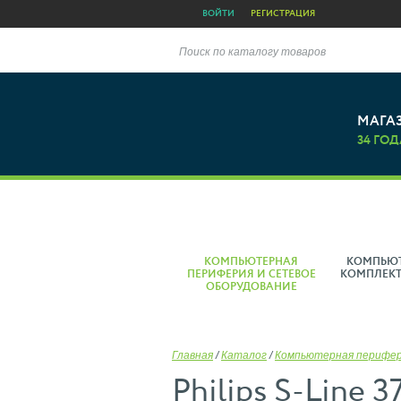
ВОЙТИ
РЕГИСТРАЦИЯ
Поиск по каталогу товаров
МАГА
34 ГОД
КОМПЬЮТЕРНАЯ
КОМПЬЮ
ПЕРИФЕРИЯ И СЕТЕВОЕ
КОМПЛЕК
ОБОРУДОВАНИЕ
Главная
/
Каталог
/
Компьютерная перифе
Philips S-Line