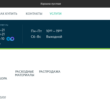
Корзина пустая
КАК КУПИТЬ
КОНТАКТЫ
УСЛУГИ
ner.ru
6-21
Пн–Пт
10
00
— 19
00
8-21
Сб–Вс
Выходной
-10
е
РАСХОДНЫЕ
РАСПРОДАЖА
МАТЕРИАЛЫ
БОРА
S/00