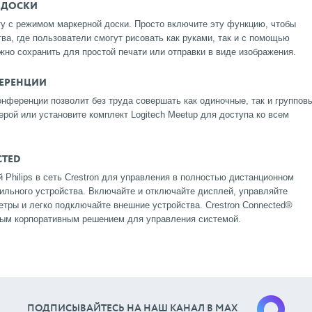
 ДОСКИ
у с режимом маркерной доски. Просто включите эту функцию, чтобы
ва, где пользователи смогут рисовать как руками, так и с помощью
жно сохранить для простой печати или отправки в виде изображения.
ФЕРЕНЦИИ
нференции позволит без труда совершать как одиночные, так и группов
ерой или установите комплект Logitech Meetup для доступа ко всем
CTED
Philips в сеть Crestron для управления в полностью дистанционном
ильного устройства. Включайте и отключайте дисплей, управляйте
етры и легко подключайте внешние устройства. Crestron Connected®
ным корпоративным решением для управления системой.
ПОДПИСЫВАЙТЕСЬ НА НАШ КАНАЛ В МАХ