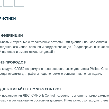
РИСТИКИ
ОНФЕРЕНЦИЙ
вывать интересные интерактивные встречи. Эти дисплеи на базе Android
вседневного использования и поддерживают до 10 одновременных касан
й панелью и имеют стильный дизайн.
 БЕЗ ПРОВОДОВ
id-модуль CRD50 напрямую с профессиональным дисплеем Philips. Слот
оединителями для работы подключаемого решения, включая подачу
ОДДЕРЖИВАЙТЕ С CMND & CONTROL
м подключения ЛВС. CMND & Control позволяет выполнять такие важные
мами и отслеживание состояния дисплея. И неважно, сколько дисплеев