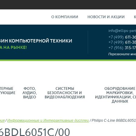
О КОМПАНИИ
НОВОСТИ И АКЦИИ
info@ellips-part
+7 (499)
611-3
ЗИН КОМПЬЮТЕРНОЙ ТЕХНИКИ
+7 (499)
611-3
А НА РЫНКЕ!
+7 (916)
315-17
Перезвоните мн
ТЕРНЫЕ
ФОТО,
СИСТЕМЫ
ОБОРУДОВАНИЕ
ТУЮЩИЕ
АУДИО,
БЕЗОПАСНОСТИ И
МАРКИРОВКИ,
ВИДЕО
ВИДЕОНАБЛЮДЕНИЯ
ИДЕНТИФИКАЦИИ, С
ДАННЫХ
рия
/
Информационные и Интерактивные дисплеи
/
Philips C-Line 86BDL605
 86BDL6051C/00