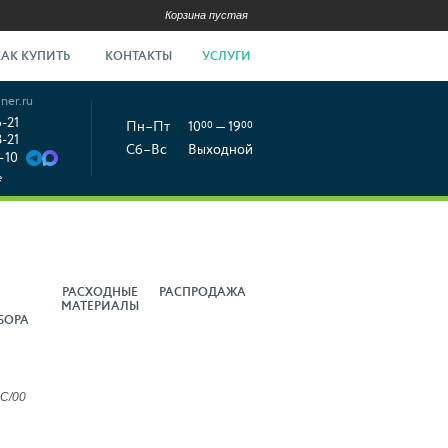
Корзина пустая
КАК КУПИТЬ
КОНТАКТЫ
УСЛУГИ
ner.ru
6-21
Пн–Пт
10
00
— 19
00
8-21
Сб–Вс
Выходной
-10
е
РАСХОДНЫЕ
РАСПРОДАЖА
МАТЕРИАЛЫ
БОРА
1C/00