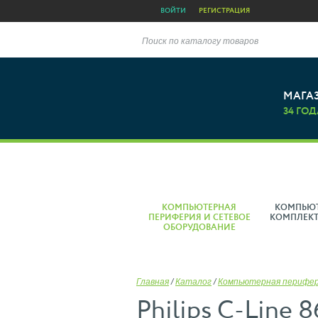
ВОЙТИ
РЕГИСТРАЦИЯ
Поиск по каталогу товаров
МАГА
34 ГОД
КОМПЬЮТЕРНАЯ
КОМПЬЮ
ПЕРИФЕРИЯ И СЕТЕВОЕ
КОМПЛЕК
ОБОРУДОВАНИЕ
Главная
/
Каталог
/
Компьютерная перифе
Philips C-Line