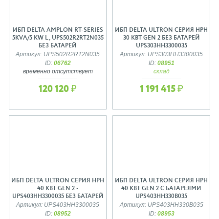
ИБП DELTA AMPLON RT-SERIES
ИБП DELTA ULTRON СЕРИЯ HPH
5KVА/5 KW L, UPS502R2RT2N035
30 КВТ GEN 2 БЕЗ БАТАРЕЙ
БЕЗ БАТАРЕЙ
UPS303HH3300035
Артикул: UPS502R2RT2N035
Артикул: UPS303HH3300035
ID:
06762
ID:
08951
временно отсутствует
склад
120 120 ₽
1 191 415 ₽
ИБП DELTA ULTRON СЕРИЯ HPH
ИБП DELTA ULTRON СЕРИЯ HPH
40 КВТ GEN 2 -
40 КВТ GEN 2 С БАТАРЕЯМИ
UPS403HH3300035 БЕЗ БАТАРЕЙ
UPS403HH330B035
Артикул: UPS403HH3300035
Артикул: UPS403HH330B035
ID:
08952
ID:
08953