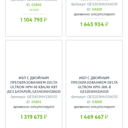
Артикул: GES303HH33A035
ID:
03800
ID:
04408
склад
временно отсутствует
1 104 795 ₽
1 645 934 ₽
ИБП С ДВОЙНЫМ
ИБП С ДВОЙНЫМ
ПРЕОБРАЗОВАНИЕМ DELTA
ПРЕОБРАЗОВАНИЕМ DELTA
ULTRON HPH 40 КВА/40 КВТ
ULTRON HPH-30K-B
(БЕЗ БАТАРЕЙ) GES403HH330035
GES203HH33A035
Артикул: GES403HH330035
Артикул: GES203HH33A035
ID:
03801
ID:
03808
временно отсутствует
временно отсутствует
1 319 675 ₽
1 469 667 ₽