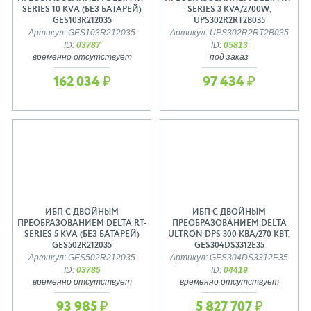
SERIES 10 КVА (БЕЗ БАТАРЕЙ)
SERIES 3 KVA/2700W,
GES103R212035
UPS302R2RT2B035
Артикул: GES103R212035
Артикул: UPS302R2RT2B035
ID:
03787
ID:
05813
временно отсутствует
под заказ
162 034 ₽
97 434 ₽
ИБП С ДВОЙНЫМ
ИБП С ДВОЙНЫМ
ПРЕОБРАЗОВАНИЕМ DELTA RT-
ПРЕОБРАЗОВАНИЕМ DELTA
SERIES 5 КVА (БЕЗ БАТАРЕЙ)
ULTRON DPS 300 КВА/270 КВТ,
GES502R212035
GES304DS3312E35
Артикул: GES502R212035
Артикул: GES304DS3312E35
ID:
03785
ID:
04419
временно отсутствует
временно отсутствует
93 985 ₽
5 827 707 ₽