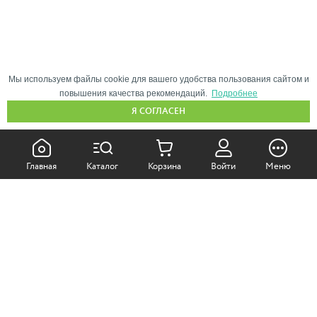
Мы используем файлы cookie для вашего удобства пользования сайтом и
повышения качества рекомендаций.
Подробнее
Я СОГЛАСЕН
КАК ПОКУПАТЬ:
Главная
Каталог
Корзина
Войти
Меню
Самовывоз из магазина
Доставка по Москве
Доставка в регионы
СОТРУДНИЧЕСТВО: