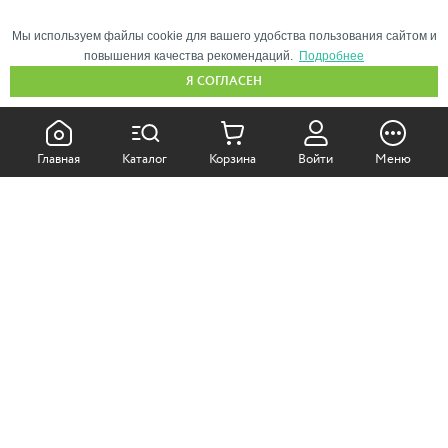
Мы используем файлы cookie для вашего удобства пользования сайтом и
повышения качества рекомендаций.
Подробнее
Я СОГЛАСЕН
КАК ПОКУПАТЬ:
Главная
Каталог
Корзина
Войти
Меню
Самовывоз из магазина
Доставка по Москве
Доставка в регионы
СОТРУДНИЧЕСТВО:
Корпоративным клиентам