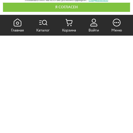
Я СОГЛАСЕН
КАК ПОКУПАТЬ:
Главная
Каталог
Корзина
Войти
Меню
Самовывоз из магазина
Доставка по Москве
Доставка в регионы
СОТРУДНИЧЕСТВО:
Корпоративным клиентам
+7 (499)
611-36-21