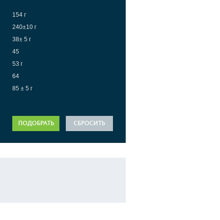
154 г
240±10 г
38± 5 г
45
53 г
64
85 ± 5 г