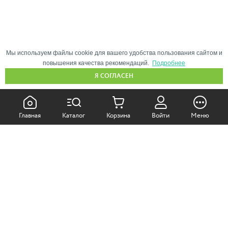
Мы используем файлы cookie для вашего удобства пользования сайтом и
повышения качества рекомендаций.
Подробнее
Я СОГЛАСЕН
КАК ПОКУПАТЬ:
Главная
Каталог
Корзина
Войти
Меню
Самовывоз из магазина
Доставка по Москве
Доставка в регионы
СОТРУДНИЧЕСТВО: