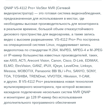
QNAP VS-4112 Pro+ VioStor NVR (Сетевой
видеорегистратор) — это готовая система видеонаблюдения,
предназначенная для использования в местах, где
необходимы высокая производительность для мониторинга
в реальном времени, большой объем отказоустойчивого
дискового пространства для видеоархива, а также запись
видео с высоким разрешением. VS-4112 Pro+ Pro построена
на операционной системе Linux, поддерживает запись
видеопотока по стандартам H.264, MxPEG, MPEG-4 и M-JPEG
от IP-камер большинства известных производителей, таких,
как AXIS, ACTi, Arecont Vision, Canon, Cisco, D-Link, EDIMAX,
ELMO, EtroVision, GANZ, iPUX, IQeye, LevelOne, Linksys,
Messoa, MOBOTIX, Panasonic BB/ BL/ i-Pro, SANYO, SONY,
TOA, TOSHIBA, TRENDnet, VIVOTEK, Hikvision, Y-CAM,
и других. В VS-4112 Pro+ реализована новая технология
мультисерверного мониторинга, при которой возможно
каскадное подключение нескольких систем NVR QNAP
и мониторинг до 128 IP-камер без использования
дополнительного программного обеспечения