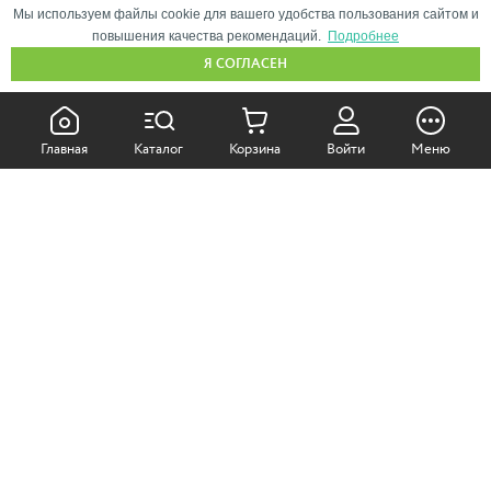
Мы используем файлы cookie для вашего удобства пользования сайтом и
повышения качества рекомендаций.
Подробнее
Я СОГЛАСЕН
КАК ПОКУПАТЬ:
Главная
Каталог
Корзина
Войти
Меню
Самовывоз из магазина
Доставка по Москве
Доставка в регионы
СОТРУДНИЧЕСТВО:
Корпоративным клиентам