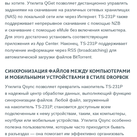
вы хотите. Утилита QGet позволяет дистанционно управлять
заданиями на скачивание на различных сетевых хранилищах
(NAS) по локальной сети или через Интернет. TS-231P также
поддерживает непрерывное скачивание с помощью NZB
и скачивание с помощью eMule без включения компьютера.
Для этого достаточно установить соответствующие
приложения из App Center. Наконец, TS-231P поддерживает
получение информации через RSS (broadcatching) для
автоматической загрузки файлов BitTorrent.
СИНХРОНИЗАЦИЯ ФАЙЛОВ МЕЖДУ КОМПЬЮТЕРАМИ
И МОБИЛЬНЫМИ УСТРОЙСТВАМИ В СТИЛЕ DROPBOX
Утилита Qsync позволяет превратить накопитель TS-231P
в надежный центр обработки данных, выполняющий функцию
синхронизации файлов. Любой файл, загруженный
на накопитель TS-231P, становится доступным всем
подключенным к нему устройствам, таким, как компьютеры,
ноутбуки или мобильные устройства. Утилита Qsync особенно
полезна пользователям, которым часто приходится бывать
в разъездах — она помогает им эффективно организовать