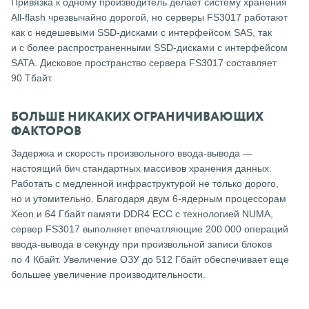
Привязка к одному производитель делает систему хранения
All-flash чрезвычайно дорогой, но серверы FS3017 работают
как с недешевыми SSD-дисками с интерфейсом SAS, так
и с более распространенными SSD-дисками с интерфейсом
SATA. Дисковое пространство сервера FS3017 составляет
90 Тбайт.
БОЛЬШЕ НИКАКИХ ОГРАНИЧИВАЮЩИХ
ФАКТОРОВ
Задержка и скорость произвольного ввода-вывода —
настоящий бич стандартных массивов хранения данных.
Работать с медленной инфраструктурой не только дорого,
но и утомительно. Благодаря двум 6-ядерным процессорам
Xeon и 64 Гбайт памяти DDR4 ECC с технологией NUMA,
сервер FS3017 выполняет впечатляющие 200 000 операций
ввода-вывода в секунду при произвольной записи блоков
по 4 Кбайт. Увеличение ОЗУ до 512 Гбайт обеспечивает еще
большее увеличение производительности.