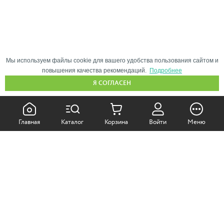
Мы используем файлы cookie для вашего удобства пользования сайтом и
повышения качества рекомендаций.
Подробнее
Я СОГЛАСЕН
КАК ПОКУПАТЬ:
Главная
Каталог
Корзина
Войти
Меню
Самовывоз из магазина
Доставка по Москве
Доставка в регионы
СОТРУДНИЧЕСТВО: