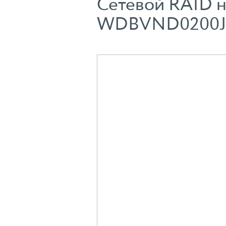
Сетевой RAID н
WDBVND0200J