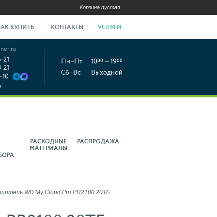
Корзина пустая
КАК КУПИТЬ
КОНТАКТЫ
УСЛУГИ
ner.ru
6-21
Пн–Пт
10
00
— 19
00
8-21
Сб–Вс
Выходной
-10
е
РАСХОДНЫЕ
РАСПРОДАЖА
МАТЕРИАЛЫ
БОРА
опитель WD My Cloud Pro PR2100 20ТБ