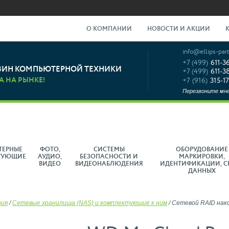
О КОМПАНИИ
НОВОСТИ И АКЦИИ
info@ellips-part
+7 (499)
611-3
ЗИН КОМПЬЮТЕРНОЙ ТЕХНИКИ
+7 (499)
611-3
А НА РЫНКЕ!
+7 (916)
315-17
Перезвоните мн
ТЕРНЫЕ
ФОТО,
СИСТЕМЫ
ОБОРУДОВАНИЕ
ТУЮЩИЕ
АУДИО,
БЕЗОПАСНОСТИ И
МАРКИРОВКИ,
ВИДЕО
ВИДЕОНАБЛЮДЕНИЯ
ИДЕНТИФИКАЦИИ, С
ДАННЫХ
рия
/
Сетевые хранилища (NAS) и комплектующие к ним
/
Сетевой RAID нак