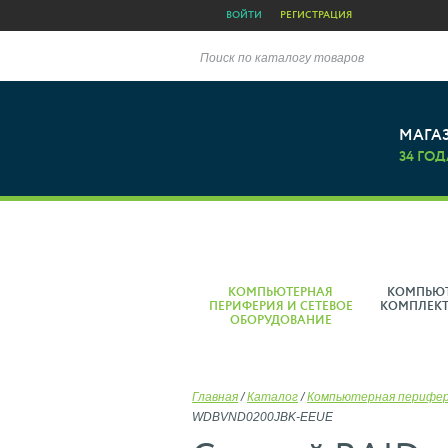
ВОЙТИ
РЕГИСТРАЦИЯ
Поиск по каталогу товаров
МАГА
34 ГОД
КОМПЬЮТЕРНАЯ
КОМПЬЮ
ПЕРИФЕРИЯ И СЕТЕВОЕ
КОМПЛЕК
ОБОРУДОВАНИЕ
Главная
/
Каталог
/
Компьютерная перифе
WDBVND0200JBK-EEUE