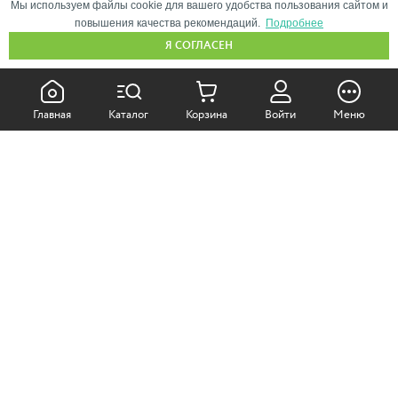
Мы используем файлы cookie для вашего удобства пользования сайтом и
повышения качества рекомендаций.
Подробнее
Я СОГЛАСЕН
КАК ПОКУПАТЬ:
Главная
Каталог
Корзина
Войти
Меню
Самовывоз из магазина
Доставка по Москве
Доставка в регионы
СОТРУДНИЧЕСТВО:
Корпоративным клиентам
+7 (499)
611-36-21