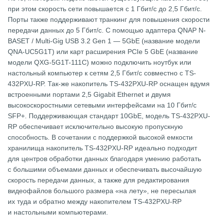
при этом скорость сети повышается с 1 Гбит/с до 2,5 Гбит/с.
Порты также поддерживают транкинг для повышения скорости
передачи данных до 5 Гбит/с. С помощью адаптера QNAP N-
BASET / Multi-Gig USB 3.2 Gen 1 — 5GbE (название модели
QNA-UC5G1T) или карт расширения PCIe 5 GbE (название
модели QXG-5G1T-111C) можно подключить ноутбук или
настольный компьютер к сетям 2,5 Гбит/c совместно с TS-
432PXU-RP. Так-же накопитель TS-432PXU-RP оснащен вдумя
встроенными портами 2,5 Gigabit Ethernet и двумя
высокоскоростными сетевыми интерфейсами на 10 Гбит/с
SFP+. Поддерживающая стандарт 10GbE, модель TS-432PXU-
RP обеспечивает исключительно высокую пропускную
способность. В сочетании с поддержкой высокой емкости
хранилища накопитель TS-432PXU-RP идеально подходит
для центров обработки данных благодаря умению работать
с большими объемами данных и обеспечивать высочайшую
скорость передачи данных, а также для редактирования
видеофайлов большого размера «на лету», не пересылая
их туда и обратно между накопителем TS-432PXU-RP
и настольными компьютерами.