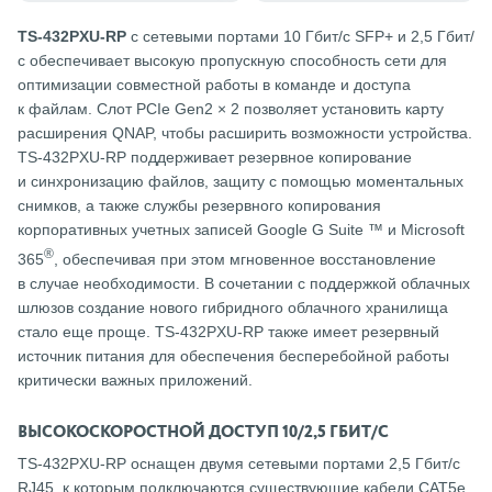
TS-432PXU-RP
с сетевыми портами 10 Гбит/с SFP+ и 2,5 Гбит/
с обеспечивает высокую пропускную способность сети для
оптимизации совместной работы в команде и доступа
к файлам. Слот PCIe Gen2 × 2 позволяет установить карту
расширения QNAP, чтобы расширить возможности устройства.
TS-432PXU-RP поддерживает резервное копирование
и синхронизацию файлов, защиту с помощью моментальных
снимков, а также службы резервного копирования
корпоративных учетных записей Google G Suite ™ и Microsoft
®
365
, обеспечивая при этом мгновенное восстановление
в случае необходимости. В сочетании с поддержкой облачных
шлюзов создание нового гибридного облачного хранилища
стало еще проще. TS-432PXU-RP также имеет резервный
источник питания для обеспечения бесперебойной работы
критически важных приложений.
ВЫСОКОСКОРОСТНОЙ ДОСТУП 10/2,5 ГБИТ/C
TS-432PXU-RP оснащен двумя сетевыми портами 2,5 Гбит/c
RJ45, к которым подключаются существующие кабели CAT5e,