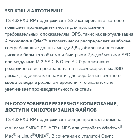
SSD КЭШ И АВТОТИРИНГ
TS-432PXU-RP поддерживает SSD-кэширование, которое
повышает производительность для приложений
требовательных к показателям IOPS, таких как виртуализация.
А технология Qtier™ автоматически распределяет наиболее
востребованные данных между 3,5-дюймовыми жесткими
дисками большего объема и быстрыми 2,5-дюймовыми SSD
или модулями M.2 SSD. В Qtier™ 2.0 реализовано
резервирование пространства на высокоскоростных SSD
дисках, подобное кэш-памяти, для обработки пакетного
ввода-вывода в реальном времени, что значительно
увеличивает производительность системы.
МНОГОУРОВНЕВОЕ РЕЗЕРВНОЕ КОПИРОВАНИЕ,
ДОСТУП И СИНХРОНИЗАЦИЯ ФАЙЛОВ
TS-432PXU-RP поддерживает общие протоколы обмена
®
файлами SMB/CIFS, AFP и NFS для устройств Windows
,
®
®
®
Mac
и Linux
/UNIX
. В сочетании с утилитой Qsync