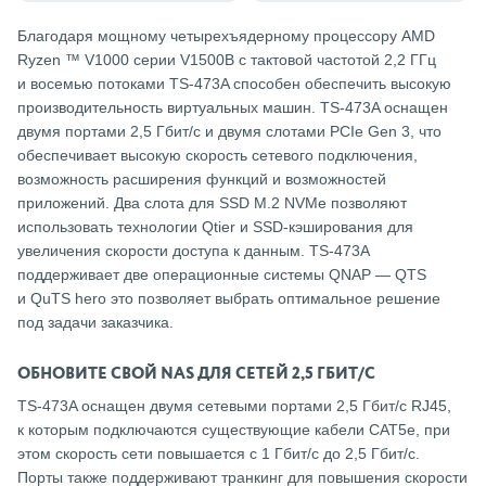
Благодаря мощному четырехъядерному процессору AMD
Ryzen ™ V1000 серии V1500B с тактовой частотой 2,2 ГГц
и восемью потоками TS-473A способен обеспечить высокую
производительность виртуальных машин. TS-473A оснащен
двумя портами 2,5 Гбит/c и двумя слотами PCIe Gen 3, что
обеспечивает высокую скорость сетевого подключения,
возможность расширения функций и возможностей
приложений. Два слота для SSD M.2 NVMe позволяют
использовать технологии Qtier и SSD-кэширования для
увеличения скорости доступа к данным. TS-473A
поддерживает две операционные системы QNAP — QTS
и QuTS hero это позволяет выбрать оптимальное решение
под задачи заказчика.
ОБНОВИТЕ СВОЙ NAS ДЛЯ СЕТЕЙ 2,5 ГБИТ/C
TS-473A оснащен двумя сетевыми портами 2,5 Гбит/c RJ45,
к которым подключаются существующие кабели CAT5e, при
этом скорость сети повышается с 1 Гбит/с до 2,5 Гбит/с.
Порты также поддерживают транкинг для повышения скорости