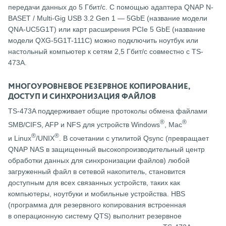
передачи данных до 5 Гбит/с. С помощью адаптера QNAP N-
BASET / Multi-Gig USB 3.2 Gen 1 — 5GbE (название модели
QNA-UC5G1T) или карт расширения PCIe 5 GbE (название
модели QXG-5G1T-111C) можно подключить ноутбук или
настольный компьютер к сетям 2,5 Гбит/c совместно с TS-
473A.
МНОГОУРОВНЕВОЕ РЕЗЕРВНОЕ КОПИРОВАНИЕ,
ДОСТУП И СИНХРОНИЗАЦИЯ ФАЙЛОВ
TS-473A поддерживает общие протоколы обмена файлами
®
®
SMB/CIFS, AFP и NFS для устройств Windows
, Mac
®
®
и Linux
/UNIX
. В сочетании с утилитой Qsync (превращает
QNAP NAS в защищенный высокопроизводительный центр
обработки данных для синхронизации файлов) любой
загруженный файл в сетевой накопитель, становится
доступным для всех связанных устройств, таких как
компьютеры, ноутбуки и мобильные устройства. HBS
(программа для резервного копирования встроенная
в операционную систему QTS) выполнит резервное