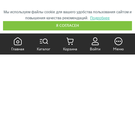
Мы используем файлы cookie для вашего удобства пользования сайтом и
повышения качества рекомендаций.
Подробнее
Я СОГЛАСЕН
КАК ПОКУПАТЬ:
Главная
Каталог
Корзина
Войти
Меню
Самовывоз из магазина
Доставка по Москве
Доставка в регионы
СОТРУДНИЧЕСТВО:
Корпоративным клиентам