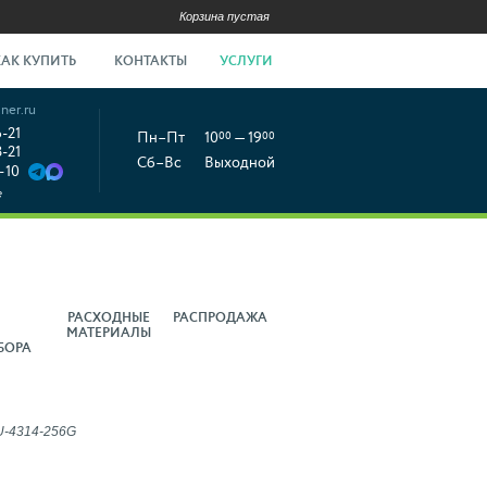
Корзина пустая
КАК КУПИТЬ
КОНТАКТЫ
УСЛУГИ
ner.ru
6-21
Пн–Пт
10
00
— 19
00
8-21
Сб–Вс
Выходной
-10
е
РАСХОДНЫЕ
РАСПРОДАЖА
МАТЕРИАЛЫ
БОРА
-4314-256G