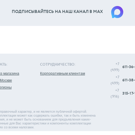
ПОДПИСЫВАЙТЕСЬ НА НАШ КАНАЛ В МАХ
+7
АТЬ:
СОТРУДНИЧЕСТВО:
611-36-
(499)
з магазина
Корпоративным клиентам
+7
611-38-
 Москве
(499)
регионы
+7
315-17-
(916)
правочный характер, и не является публичной офертой.
плектации может как содержать ошибки, так и быть изменена
ия, и не может быть основанием для предъявления каких-
енные для Вас характеристики и компоненты комплектации
ях со всеми налогами.