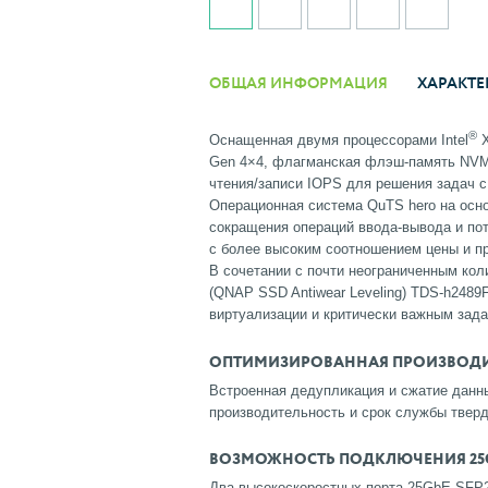
ОБЩАЯ ИНФОРМАЦИЯ
ХАРАКТЕ
®
Оснащенная двумя процессорами Intel
X
Gen 4×4, флагманская флэш-память NVM
чтения/записи IOPS для решения задач 
Операционная система QuTS hero на осн
сокращения операций ввода-вывода и по
с более высоким соотношением цены и п
В сочетании с почти неограниченным ко
(QNAP SSD Antiwear Leveling) TDS-h2489
виртуализации и критически важным зада
ОПТИМИЗИРОВАННАЯ ПРОИЗВОДИТ
Встроенная дедупликация и сжатие данн
производительность и срок службы твер
ВОЗМОЖНОСТЬ ПОДКЛЮЧЕНИЯ 25GB
Два высокоскоростных порта 25GbE SFP2