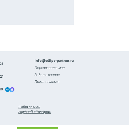
info@ellips-partner.ru
21
Перезвоните мне
Задать вопрос
21
Пожаловаться
10
Сайт создан
студией «РозАрт»