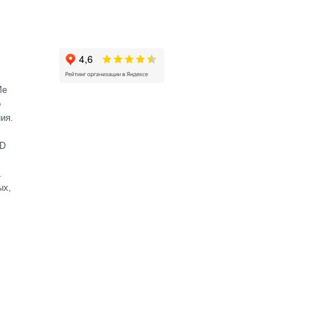
Me
о
ия.
SD
L
ых,