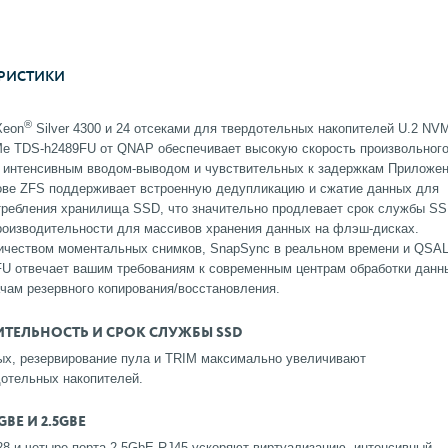
РИСТИКИ
®
eon
Silver 4300 и 24 отсеками для твердотельных накопителей U.2 NV
e TDS-h2489FU от QNAP обеспечивает высокую скорость произвольног
с интенсивным вводом-выводом и чувствительных к задержкам Приложен
ове ZFS поддерживает встроенную дедупликацию и сжатие данных для
требления хранилища SSD, что значительно продлевает срок службы S
роизводительности для массивов хранения данных на флэш-дисках.
личеством моментальных снимков, SnapSync в реальном времени и QSA
FU отвечает вашим требованиям к современным центрам обработки данн
чам резервного копирования/восстановления.
ЕЛЬНОСТЬ И СРОК СЛУЖБЫ SSD
ых, резервирование пула и TRIM максимально увеличивают
дотельных накопителей.
E И 2.5GBE
8 и четыре порта 2,5GbE RJ45 ускоряют виртуализацию, интенсивный