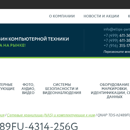
О КОМПАНИИ
НОВОСТИ И АКЦИИ
info@ellips-part
+7 (499)
611-3
ЗИН КОМПЬЮТЕРНОЙ ТЕХНИКИ
+7 (499)
611-3
А НА РЫНКЕ!
+7 (916)
315-17
Перезвоните мн
ТЕРНЫЕ
ФОТО,
СИСТЕМЫ
ОБОРУДОВАНИЕ
ТУЮЩИЕ
АУДИО,
БЕЗОПАСНОСТИ И
МАРКИРОВКИ,
ВИДЕО
ВИДЕОНАБЛЮДЕНИЯ
ИДЕНТИФИКАЦИИ, С
ДАННЫХ
рия
/
Сетевые хранилища (NAS) и комплектующие к ним
/
QNAP TDS-h2489FU
89FU-4314-256G