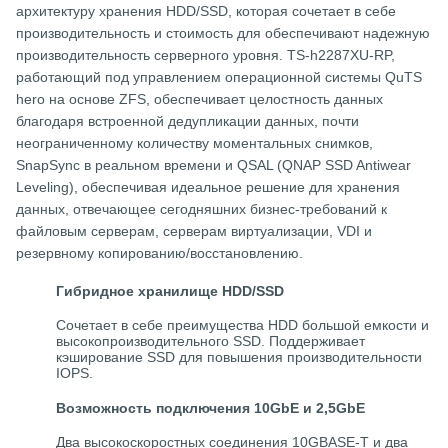
архитектуру хранения HDD/SSD, которая сочетает в себе
производительность и стоимость для обеспечивают надежную
производительность серверного уровня.
TS-h2287XU-RP,
работающий под управлением операционной системы QuTS
hero на основе ZFS, обеспечивает целостность данных
благодаря встроенной дедупликации данных, почти
неограниченному количеству моментальных снимков,
SnapSync в реальном времени и QSAL (QNAP SSD Antiwear
Leveling), обеспечивая идеальное решение для хранения
данных, отвечающее сегодняшних бизнес-требований к
файловым серверам, серверам виртуализации, VDI и
резервному копированию/восстановлению.
Гибридное хранилище HDD/SSD
Сочетает в себе преимущества HDD большой емкости и
высокопроизводительного SSD.
Поддерживает
кэширование SSD для повышения производительности
IOPS.
Возможность подключения 10GbE и 2,5GbE
Два высокоскоростных соединения 10GBASE-T и два