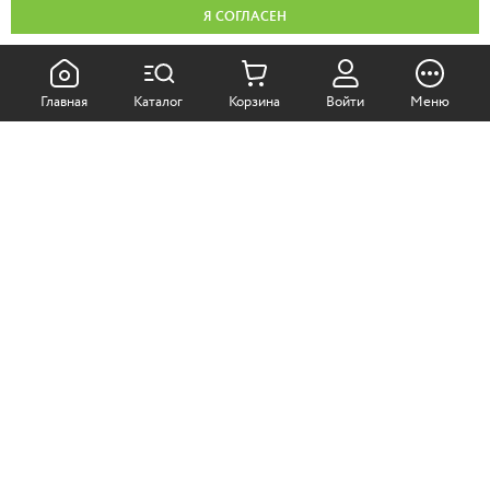
Я СОГЛАСЕН
КАК ПОКУПАТЬ:
Главная
Каталог
Корзина
Войти
Меню
Самовывоз из магазина
Доставка по Москве
Доставка в регионы
СОТРУДНИЧЕСТВО:
Корпоративным клиентам
+7 (499)
611-36-21