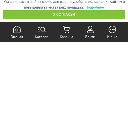
Мы используем файлы cookie для вашего удобства пользования сайтом и
повышения качества рекомендаций.
Подробнее
Я СОГЛАСЕН
КАК ПОКУПАТЬ:
Главная
Каталог
Корзина
Войти
Меню
Самовывоз из магазина
Доставка по Москве
Доставка в регионы
СОТРУДНИЧЕСТВО:
Корпоративным клиентам
+7 (499)
611-36-21