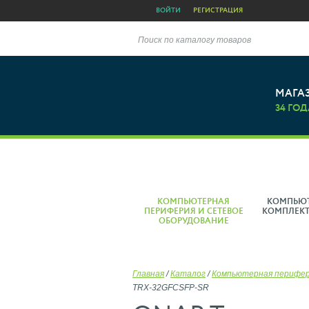
ВОЙТИ
РЕГИСТРАЦИЯ
Поиск по каталогу товаров
МАГА
34 ГОД
КОМПЬЮТЕРНАЯ
КОМПЬЮ
ПЕРИФЕРИЯ И СЕТЕВОЕ
КОМПЛЕК
ОБОРУДОВАНИЕ
Главная
/
Каталог
/
Компьютерная перифе
TRX-32GFCSFP-SR