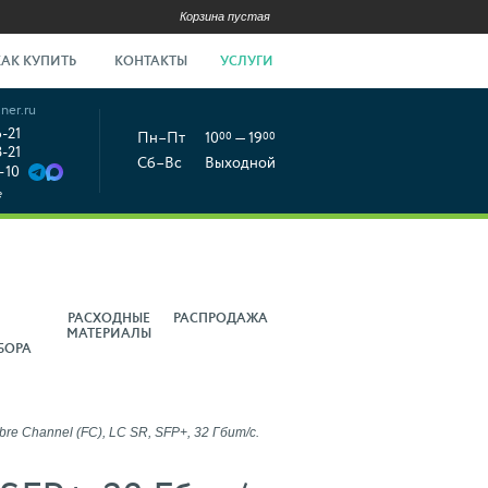
Корзина пустая
КАК КУПИТЬ
КОНТАКТЫ
УСЛУГИ
ner.ru
6-21
Пн–Пт
10
00
— 19
00
8-21
Сб–Вс
Выходной
-10
е
РАСХОДНЫЕ
РАСПРОДАЖА
МАТЕРИАЛЫ
БОРА
re Channel (FC), LC SR, SFP+, 32 Гбит/с.