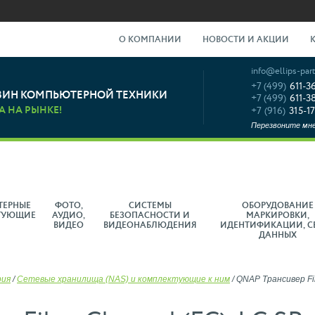
О КОМПАНИИ
НОВОСТИ И АКЦИИ
info@ellips-part
+7 (499)
611-3
ЗИН КОМПЬЮТЕРНОЙ ТЕХНИКИ
+7 (499)
611-3
А НА РЫНКЕ!
+7 (916)
315-17
Перезвоните мн
ТЕРНЫЕ
ФОТО,
СИСТЕМЫ
ОБОРУДОВАНИЕ
ТУЮЩИЕ
АУДИО,
БЕЗОПАСНОСТИ И
МАРКИРОВКИ,
ВИДЕО
ВИДЕОНАБЛЮДЕНИЯ
ИДЕНТИФИКАЦИИ, С
ДАННЫХ
рия
/
Сетевые хранилища (NAS) и комплектующие к ним
/
QNAP Трансивер Fib