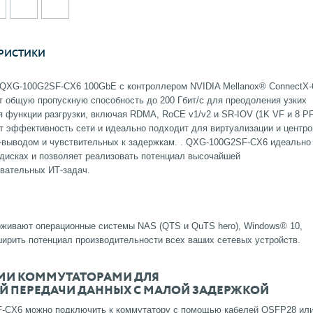
РИСТИКИ
 QXG-100G2SF-CX6 100GbE с контроллером NVIDIA Mellanox® ConnectX-
т общую пропускную способность до 200 Гбит/с для преодоления узких
 функции разгрузки, включая RDMA, RoCE v1/v2 и SR-IOV (1K VF и 8 PF
эффективность сети и идеально подходит для виртуализации и центро
-выводом и чувствительных к задержкам. .
QXG-100G2SF-CX6 идеально
дисках и позволяет реализовать потенциал высочайшей
овательных ИТ-задач.
живают операционные системы NAS (QTS и QuTS hero), Windows® 10,
ширить потенциал производительности всех ваших сетевых устройств.
МИ КОММУТАТОРАМИ ДЛЯ
 ПЕРЕДАЧИ ДАННЫХ С МАЛОЙ ЗАДЕРЖКОЙ
-CX6 можно подключить к коммутатору с помощью кабелей QSFP28 ил