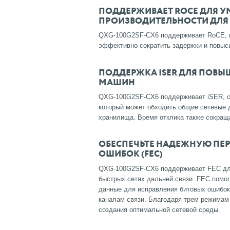
ПОДДЕРЖИВАЕТ ROCE ДЛЯ 
ПРОИЗВОДИТЕЛЬНОСТИ ДЛЯ
QXG-100G2SF-CX6 поддерживает RoCE, ко
эффективно сократить задержки и повыс
ПОДДЕРЖКА ISER ДЛЯ ПОВ
МАШИН
QXG-100G2SF-CX6 поддерживает iSER, со
который может обходить общие сетевые 
хранилища.
Время отклика также сокращ
ОБЕСПЕЧЬТЕ НАДЕЖНУЮ ПЕ
ОШИБОК (FEC)
QXG-100G2SF-CX6 поддерживает FEC для
быстрых сетях дальней связи.
FEC помог
данные для исправления битовых ошибо
каналам связи.
Благодаря трем режимам
создания оптимальной сетевой среды.