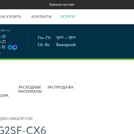
Корзина пустая
КАК КУПИТЬ
КОНТАКТЫ
УСЛУГИ
ner.ru
6-21
Пн–Пт
10
00
— 19
00
8-21
Сб–Вс
Выходной
-10
е
РАСХОДНЫЕ
РАСПРОДАЖА
МАТЕРИАЛЫ
БОРА
 QXG-100G2SF-CX6
0G2SF-CX6