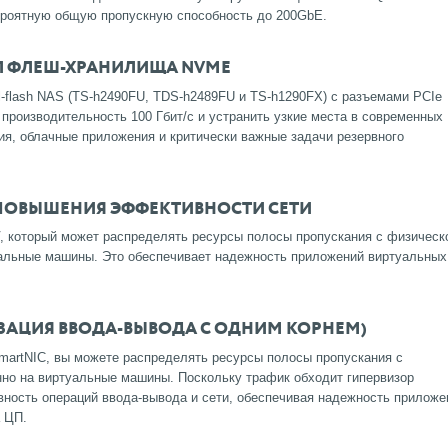
ероятную общую пропускную способность до 200GbE.
Л ФЛЕШ-ХРАНИЛИЩА NVME
-flash NAS (TS-h2490FU, TDS-h2489FU и TS-h1290FX) с разъемами PCIe
 производительность 100 Гбит/с и устранить узкие места в современных
ция, облачные приложения и критически важные задачи резервного
 ПОВЫШЕНИЯ ЭФФЕКТИВНОСТИ СЕТИ
 который может распределять ресурсы полосы пропускания с физическ
уальные машины.
Это обеспечивает надежность приложений виртуальных
ЛИЗАЦИЯ ВВОДА-ВЫВОДА С ОДНИМ КОРНЕМ)
martNIC, вы можете распределять ресурсы полосы пропускания с
нно на виртуальные машины.
Поскольку трафик обходит гипервизор
вность операций ввода-вывода и сети, обеспечивая надежность приложе
а ЦП.