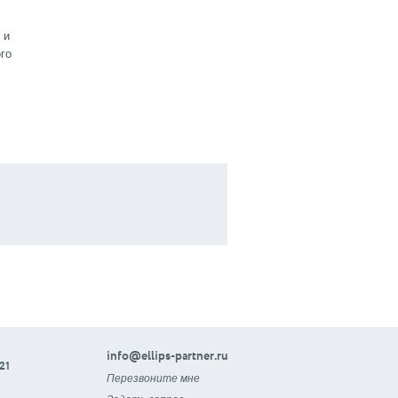
 и
го
info@ellips-partner.ru
21
Перезвоните мне