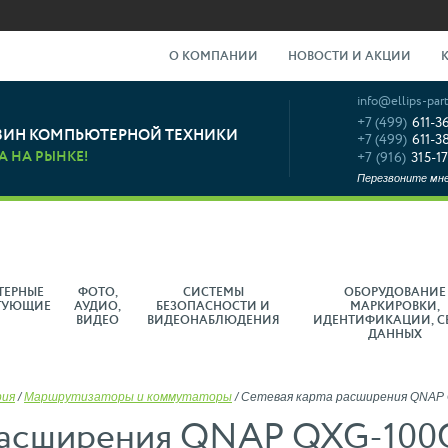
О КОМПАНИИ
НОВОСТИ И АКЦИИ
info@ellips-part
+7 (499)
611-3
ЗИН КОМПЬЮТЕРНОЙ ТЕХНИКИ
+7 (499)
611-3
А НА РЫНКЕ!
+7 (916)
315-17
Перезвоните мн
ТЕРНЫЕ
ФОТО,
СИСТЕМЫ
ОБОРУДОВАНИЕ
ТУЮЩИЕ
АУДИО,
БЕЗОПАСНОСТИ И
МАРКИРОВКИ,
ВИДЕО
ВИДЕОНАБЛЮДЕНИЯ
ИДЕНТИФИКАЦИИ, С
ДАННЫХ
рия
/
Маршрутизаторы и коммутаторы
/
Сетевая карта расширения QNAP
 расширения QNAP QXG-10