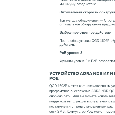
Обнаружив боковые перемещения вр
минимуму воздействие.
Оптимальная скорость обнаруж
Три метода обнаружения — Строга
оптимальное обнаружение вредоно
Выбранное ответное действие
После обнаружения QGD-1602P обр
действия.
PoE уровня 2
Функции уровня 2 и PoE позволяю
УСТРОЙСТВО ADRA NDR ИЛ
POE.
QGD-1602P может быть эксклюзивным у
программное обеспечение ADRA NDR QGD-
опорную сеть.
Или вы можете использова
поддерживает функции виртуальных маши
поставляется с предустановленным разл
сети SMB.
Коммутатор PoE может помоч