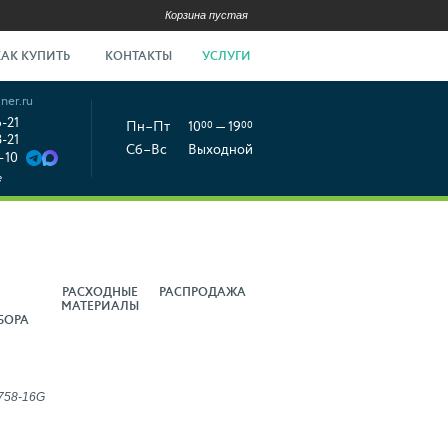
Корзина пустая
КАК КУПИТЬ
КОНТАКТЫ
УСЛУГИ
ner.ru
6-21
Пн–Пт
10
00
— 19
00
8-21
Сб–Вс
Выходной
-10
е
РАСХОДНЫЕ
РАСПРОДАЖА
МАТЕРИАЛЫ
БОРА
758-16G