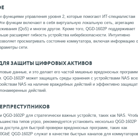
OE
 функциями управления уровня 2, которые помогают ИТ-специалистам
ти функции включают в себя виртуальную локальную сеть, агрегацию
луживания (QoS) и многое другое.
Кроме того, QGD-1602P поддерживает
ольше расширяет гибкость устройства кибербезопасности.
Интуитивно
озволяет просматривать состояние коммутатора, включая информацию 
параметры сети.
ДЛЯ ЗАЩИТЫ ЦИФРОВЫХ АКТИВОВ
ловые данные, и это делает его частой мишенью вредоносных программ
и.
QGD-1602P может защищать среды хранения с устройствами NAS все
стройствам NAS на наличие враждебных действий и эффективно защищат
лонамеренных действий.
БЕРПРЕСТУПНИКОВ
и QGD-1602P для стратегически важных устройств, таких как NAS.
Чтоб
ьшинства типов угроз, рекомендуется установить несколько QGD-1602P
ра доступа для быстрой проверки вредоносных программ, таких как
0GbE QGD-1602P служат в качестве быстрых каналов для коммутаторо