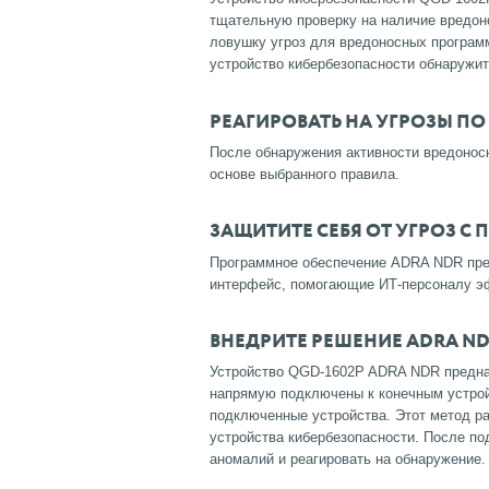
тщательную проверку на наличие вредон
ловушку угроз для вредоносных программ
устройство кибербезопасности обнаружи
РЕАГИРОВАТЬ НА УГРОЗЫ П
После обнаружения активности вредонос
основе выбранного правила.
ЗАЩИТИТЕ СЕБЯ ОТ УГРОЗ 
Программное обеспечение ADRA NDR пре
интерфейс, помогающие ИТ-персоналу эф
ВНЕДРИТЕ РЕШЕНИЕ ADRA ND
Устройство QGD-1602P ADRA NDR предна
напрямую подключены к конечным устройс
подключенные устройства.
Этот метод р
устройства кибербезопасности.
После по
аномалий и реагировать на обнаружение.