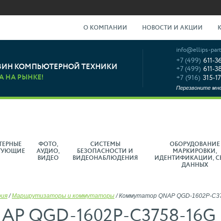
О КОМПАНИИ
НОВОСТИ И АКЦИИ
info@ellips-part
+7 (499)
611-3
ЗИН КОМПЬЮТЕРНОЙ ТЕХНИКИ
+7 (499)
611-3
А НА РЫНКЕ!
+7 (916)
315-17
Перезвоните мн
ТЕРНЫЕ
ФОТО,
СИСТЕМЫ
ОБОРУДОВАНИЕ
ТУЮЩИЕ
АУДИО,
БЕЗОПАСНОСТИ И
МАРКИРОВКИ,
ВИДЕО
ВИДЕОНАБЛЮДЕНИЯ
ИДЕНТИФИКАЦИИ, С
ДАННЫХ
рия
/
Маршрутизаторы и коммутаторы
/
Коммутатор QNAP QGD-1602P-C3
NAP QGD-1602P-C3758-16G