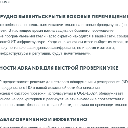
ьными.
ТРУДНО ВЫЯВИТЬ СКРЫТЫЕ БОКОВЫЕ ПЕРЕМЕЩЕНИ
же небезопасно полагаться исключительно на сетевые брандмауэры (по
сети.
В настоящее время важна защита от бокового перемещения
е программы-вымогатели часто скрытно находятся в вашей сети, собир
 вашей ИТ-инфраструктуре.
Когда он в конечном итоге выйдет из строя, н
ольку не только ваши данные зашифрованы, но и время и затраты,
инфраструктуры и репутации, будут значительными.
НОСТИ ADRA NDR ДЛЯ БЫСТРОЙ ПРОВЕРКИ УЖЕ
 предоставляет решение для сетевого обнаружения и реагирования (ND
 вредоносного ПО в вашей локальной сети без снижения
еханизм быстрой проверки, используемый в QGD-1602P, обнаруживает
снове набора критериев и реагирует на эти аномалии в соответствии с
льно повышает безопасность вашей сети, не влияя на производительнос
АБЛАГОВРЕМЕННО И ЭФФЕКТИВНО
P оснащено функциями глубокого анализа, которые позволяют проводит