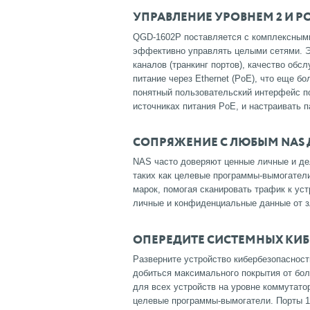
УПРАВЛЕНИЕ УРОВНЕМ 2 И P
QGD-1602P поставляется с комплексными
эффективно управлять целыми сетями.
Э
каналов (транкинг портов), качество обс
питание через Ethernet (PoE), что еще б
понятный пользовательский интерфейс п
источниках питания PoE, и настраивать 
СОПРЯЖЕНИЕ С ЛЮБЫМ NAS 
NAS часто доверяют ценные личные и де
таких как целевые программы-вымогател
марок, помогая сканировать трафик к у
личные и конфиденциальные данные от з
ОПЕРЕДИТЕ СИСТЕМНЫХ КИ
Разверните устройство кибербезопасност
добиться максимального покрытия от бол
для всех устройств на уровне коммутато
целевые программы-вымогатели.
Порты 1