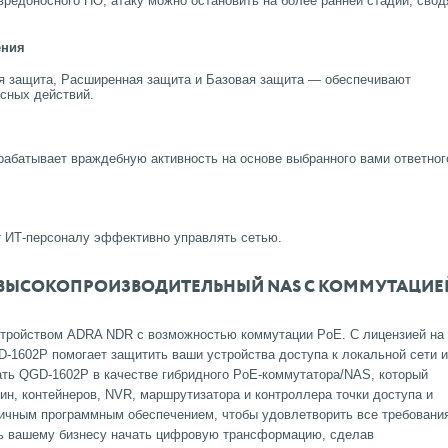
едоносного ПО, атаку можно остановить на более ранней стадии, свод
ения
я защита, Расширенная защита и Базовая защита — обеспечивают
сных действий.
абатывает враждебную активность на основе выбранного вами ответног
т ИТ-персоналу эффективно управлять сетью.
И ВЫСОКОПРОИЗВОДИТЕЛЬНЫЙ NAS С КОММУТАЦИЕ
стройством ADRA NDR с возможностью коммутации PoE.
С лицензией на
1602P помогает защитить ваши устройства доступа к локальной сети и
ть QGD-1602P в качестве гибридного PoE-коммутатора/NAS, который
н, контейнеров, NVR, маршрутизатора и контроллера точки доступа и
ичным программным обеспечением, чтобы удовлетворить все требования
ь вашему бизнесу начать цифровую трансформацию, сделав