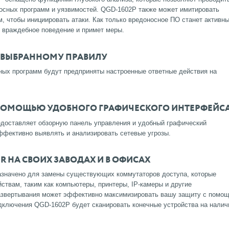
осных программ и уязвимостей.
QGD-1602P также может имитировать
, чтобы инициировать атаки.
Как только вредоносное ПО станет активн
т враждебное поведение и примет меры.
О ВЫБРАННОМУ ПРАВИЛУ
ных программ будут предприняты настроенные ответные действия на
С ПОМОЩЬЮ УДОБНОГО ГРАФИЧЕСКОГО ИНТЕРФЕЙС
доставляет обзорную панель управления и удобный графический
фективно выявлять и анализировать сетевые угрозы.
R НА СВОИХ ЗАВОДАХ И В ОФИСАХ
значено для замены существующих коммутаторов доступа, которые
твам, таким как компьютеры, принтеры, IP-камеры и другие
азвертывания может эффективно максимизировать вашу защиту с помо
дключения QGD-1602P будет сканировать конечные устройства на налич