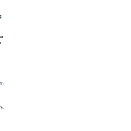
Я
ая
а
R),
ть.
ь