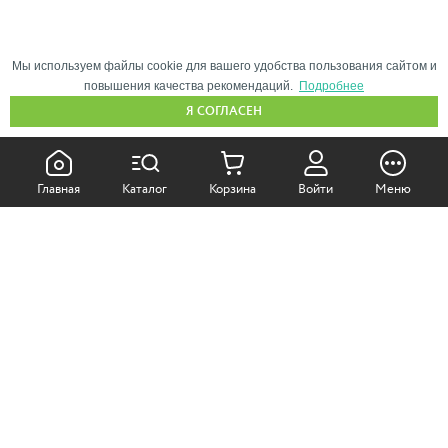
Мы используем файлы cookie для вашего удобства пользования сайтом и
повышения качества рекомендаций.
Подробнее
Я СОГЛАСЕН
КАК ПОКУПАТЬ:
Главная
Каталог
Корзина
Войти
Меню
Самовывоз из магазина
Доставка по Москве
Доставка в регионы
СОТРУДНИЧЕСТВО:
Корпоративным клиентам