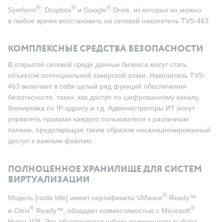
®
®
®
Symform
, Dropbox
и Google
Drive, из которых их можно
в любое время восстановить на сетевой накопитель TVS-463.
КОМПЛЕКСНЫЕ СРЕДСТВА БЕЗОПАСНОСТИ
В открытой сетевой среде данные бизнеса могут стать
объектом потенциальной хакерской атаки. Накопитель TVS-
463 включает в себя целый ряд функций обеспечения
безопасности, таких, как доступ по шифрованному каналу,
блокировка по IP-адресу и т.д. Администраторы ИТ могут
управлять правами каждого пользователя к различным
папкам, предотвращая таким образом несанкционированный
доступ к важным файлам.
ПОЛНОЦЕННОЕ ХРАНИЛИЩЕ ДЛЯ СИСТЕМ
ВИРТУАЛИЗАЦИИ
®
Модель [node title] имеет сертификаты VMware
Ready™
®
®
и Citrix
Ready™, обладает совместимостью с Microsoft
Hyper-V™. Это обеспечивает гибкие возможности выбора