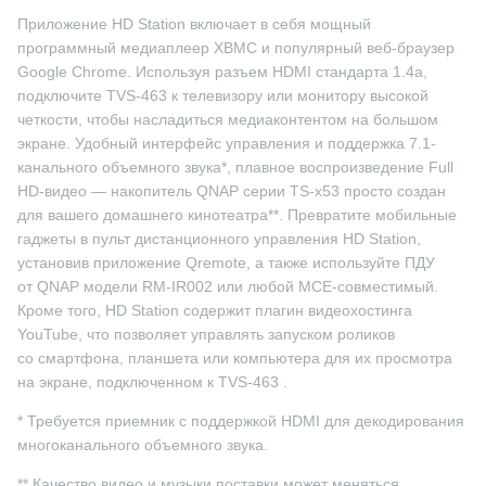
Приложение HD Station включает в себя мощный
программный медиаплеер XBMC и популярный веб-браузер
Google Chrome. Используя разъем HDMI стандарта 1.4a,
подключите TVS-463 к телевизору или монитору высокой
четкости, чтобы насладиться медиаконтентом на большом
экране. Удобный интерфейс управления и поддержка 7.1-
канального объемного звука*, плавное воспроизведение Full
HD-видео — накопитель QNAP серии TS-x53 просто создан
для вашего домашнего кинотеатра**. Превратите мобильные
гаджеты в пульт дистанционного управления HD Station,
установив приложение Qremote, а также используйте ПДУ
от QNAP модели RM-IR002 или любой MCE-совместимый.
Кроме того, HD Station содержит плагин видеохостинга
YouTube, что позволяет управлять запуском роликов
со смартфона, планшета или компьютера для их просмотра
на экране, подключенном к TVS-463 .
* Требуется приемник с поддержкой HDMI для декодирования
многоканального объемного звука.
** Качество видео и музыки поставки может меняться