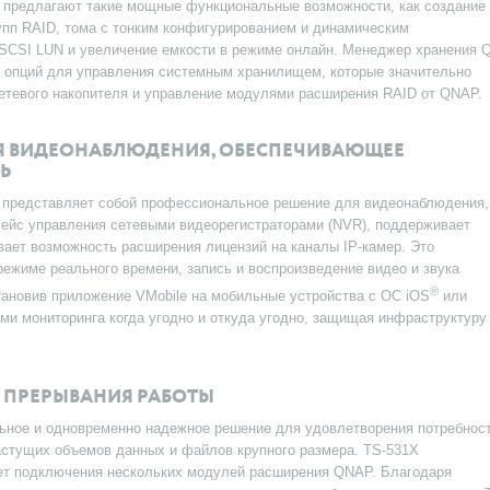
 предлагают такие мощные функциональные возможности, как создание
упп RAID, тома с тонким конфигурированием и динамическим
iSCSI LUN и увеличение емкости в режиме онлайн. Менеджер хранения 
и опций для управления системным хранилищем, которые значительно
етевого накопителя и управление модулями расширения RAID от QNAP.
Я ВИДЕОНАБЛЮДЕНИЯ, ОБЕСПЕЧИВАЮЩЕЕ
Ь
 представляет собой профессиональное решение для видеонаблюдения,
фейс управления сетевыми видеорегистраторами (NVR), поддерживает
вает возможность расширения лицензий на каналы IP-камер. Это
ежиме реального времени, запись и воспроизведение видео и звука
®
становив приложение VMobile на мобильные устройства с ОС iOS
или
ми мониторинга когда угодно и откуда угодно, защищая инфраструктуру
 ПРЕРЫВАНИЯ РАБОТЫ
ьное и одновременно надежное решение для удовлетворения потребнос
астущих объемов данных и файлов крупного размера. TS-531X
ет подключения нескольких модулей расширения QNAP. Благодаря