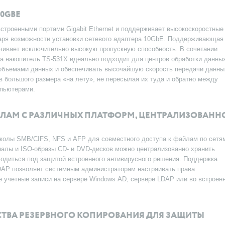
0GBE
строенными портами Gigabit Ethernet и поддерживает высокоскоростные
даря возможности установки сетевого адаптера 10GbE. Поддерживающая
чивает исключительно высокую пропускную способность. В сочетании
а накопитель TS-531X идеально подходит для центров обработки данны
объемами данных и обеспечивать высочайшую скорость передачи данны
 большого размера «на лету», не пересылая их туда и обратно между
мпьютерами.
ЛАМ С РАЗЛИЧНЫХ ПЛАТФОРМ, ЦЕНТРАЛИЗОВАНН
колы SMB/CIFS, NFS и AFP для совместного доступа к файлам по сетя
налы и ISO-образы CD- и DVD-дисков можно централизованно хранить
аходиться под защитой встроенного антивирусного решения. Поддержка
DAP позволяет системным администраторам настраивать права
 учетные записи на сервере Windows AD, сервере LDAP или во встроен
ТВА РЕЗЕРВНОГО КОПИРОВАНИЯ ДЛЯ ЗАЩИТЫ