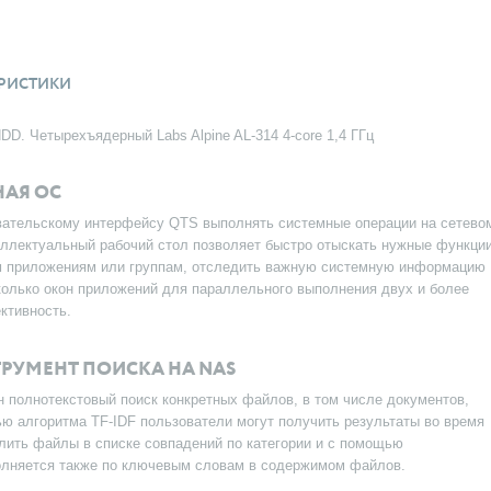
РИСТИКИ
DD. Четырехъядерный Labs Alpine AL-314 4-core 1,4 ГГц
НАЯ ОС
вательскому интерфейсу QTS выполнять системные операции на сетево
еллектуальный рабочий стол позволяет быстро отыскать нужные функции
ым приложениям или группам, отследить важную системную информацию
колько окон приложений для параллельного выполнения двух и более
ктивность.
ТРУМЕНТ ПОИСКА НА NAS
 полнотекстовый поиск конкретных файлов, в том числе документов,
ю алгоритма TF-IDF пользователи могут получить результаты во время
елить файлы в списке совпадений по категории и с помощью
олняется также по ключевым словам в содержимом файлов.