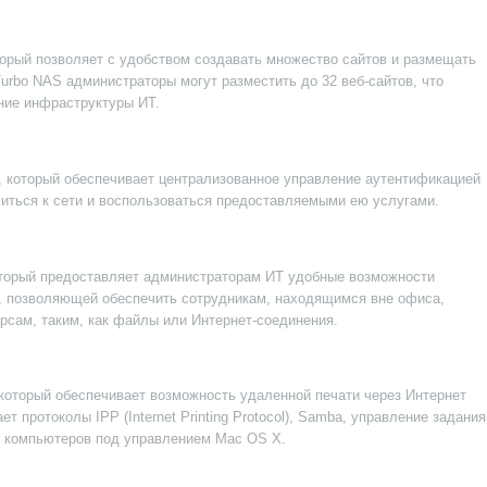
торый позволяет с удобством создавать множество сайтов и размещать
Turbo NAS администраторы могут разместить до 32 веб-сайтов, что
ние инфраструктуры ИТ.
 который обеспечивает централизованное управление аутентификацией
иться к сети и воспользоваться предоставляемыми ею услугами.
торый предоставляет администраторам ИТ удобные возможности
, позволяющей обеспечить сотрудникам, находящимся вне офиса,
рсам, таким, как файлы или Интернет-соединения.
который обеспечивает возможность удаленной печати через Интернет
т протоколы IPP (Internet Printing Protocol), Samba, управление задани
ля компьютеров под управлением Mac OS X.