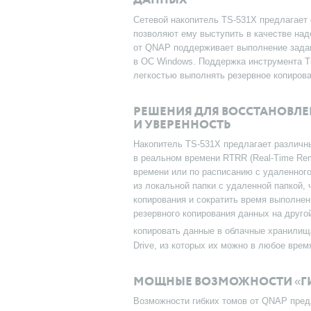
ДАННЫХ
Сетевой накопитель TS-531X предлагает 
позволяют ему выступить в качестве над
от QNAP поддерживает выполнение задан
в ОС Windows. Поддержка инструмента T
легкостью выполнять резервное копирова
РЕШЕНИЯ ДЛЯ ВОССТАНОВЛЕ
И УВЕРЕННОСТЬ
Накопитель TS-531X предлагает различн
в реальном времени RTRR (Real-Time Rem
времени или по расписанию с удаленног
из локальной папки с удаленной папкой,
копирования и сократить время выполнен
резервного копирования данных на друго
копировать данные в облачные хранилища
Drive, из которых их можно в любое врем
МОЩНЫЕ ВОЗМОЖНОСТИ «ГИ
Возможности гибких томов от QNAP пред