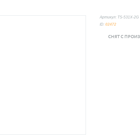
Артикул: TS-531X-2G
ID:
02472
СНЯТ С ПРОИ