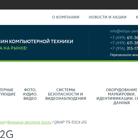
О КОМПАНИИ
НОВОСТИ И АКЦИИ
info@ellips-part
+7 (499)
611-3
ЗИН КОМПЬЮТЕРНОЙ ТЕХНИКИ
+7 (499)
611-3
А НА РЫНКЕ!
+7 (916)
315-17
Перезвоните мн
ТЕРНЫЕ
ФОТО,
СИСТЕМЫ
ОБОРУДОВАНИЕ
ТУЮЩИЕ
АУДИО,
БЕЗОПАСНОСТИ И
МАРКИРОВКИ,
ВИДЕО
ВИДЕОНАБЛЮДЕНИЯ
ИДЕНТИФИКАЦИИ, С
ДАННЫХ
рия
/
Внешние жесткие диски
/
QNAP TS-531X-2G
-2G