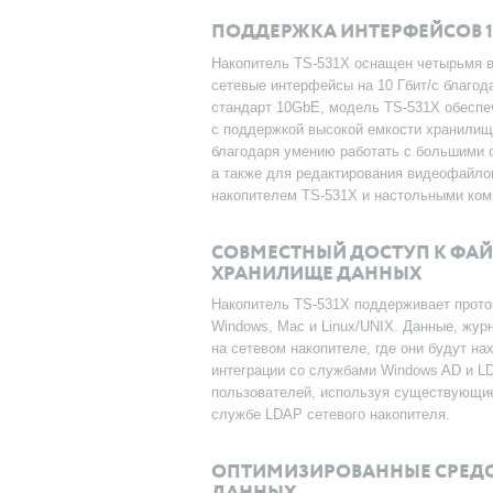
ПОДДЕРЖКА ИНТЕРФЕЙСОВ 1
Накопитель TS-531X оснащен четырьмя в
сетевые интерфейсы на 10 Гбит/с благо
стандарт 10GbE, модель TS-531X обеспе
с поддержкой высокой емкости хранилищ
благодаря умению работать с большими 
а также для редактирования видеофайлов
накопителем TS-531X и настольными ко
СОВМЕСТНЫЙ ДОСТУП К ФАЙ
ХРАНИЛИЩЕ ДАННЫХ
Накопитель TS-531X поддерживает прото
Windows, Mac и Linux/UNIX. Данные, жур
на сетевом накопителе, где они будут н
интеграции со службами Windows AD и L
пользователей, используя существующие
службе LDAP сетевого накопителя.
ОПТИМИЗИРОВАННЫЕ СРЕДС