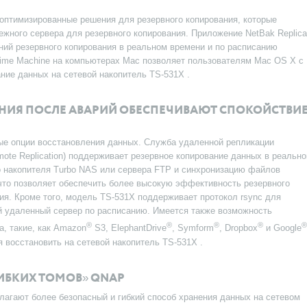
оптимизированные решения для резервного копирования, которые
ежного сервера для резервного копирования. Приложение NetBak Replica
ий резервного копирования в реальном времени и по расписанию
ime Machine на компьютерах Mac позволяет пользователям Mac OS X с
ние данных на сетевой накопитель TS-531X .
НИЯ ПОСЛЕ АВАРИЙ ОБЕСПЕЧИВАЮТ СПОКОЙСТВИ
ые опции восстановления данных. Служба удаленной репликации
ote Replication) поддерживает резервное копирование данных в реальн
о накопителя Turbo NAS или сервера FTP и синхронизацию файлов
 что позволяет обеспечить более высокую эффективность резервного
ия. Кроме того, модель TS-531X поддерживает протокол rsync для
й удаленный сервер по расписанию. Имеется также возможность
®
®
®
®
®
, такие, как Amazon
S3, ElephantDrive
, Symform
, Dropbox
и Google
я восстановить на сетевой накопитель TS-531X .
БКИХ ТОМОВ» QNAP
лагают более безопасный и гибкий способ хранения данных на сетевом