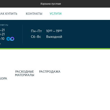
Корзина пустая
КАК КУПИТЬ
КОНТАКТЫ
УСЛУГИ
ner.ru
6-21
Пн–Пт
10
00
— 19
00
8-21
Сб–Вс
Выходной
-10
е
РАСХОДНЫЕ
РАСПРОДАЖА
МАТЕРИАЛЫ
БОРА