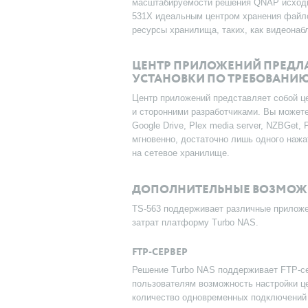
масштабируемости решения QNAP исходн
531X идеальным центром хранения файл
ресурсы хранилища, таких, как видеонаб
ЦЕНТР ПРИЛОЖЕНИЙ ПРЕДЛА
УСТАНОВКИ ПО ТРЕБОВАНИ
Центр приложений представляет собой ц
и сторонними разработчиками. Вы может
Google Drive, Plex media server, NZBGet,
мгновенно, достаточно лишь одного нажа
на сетевое хранилище.
ДОПОЛНИТЕЛЬНЫЕ ВОЗМОЖН
TS-563 поддерживает различные приложе
затрат платформу Turbo NAS.
FTP-СЕРВЕР
Решение Turbo NAS поддерживает FTP-се
пользователям возможность настройки це
количество одновременных подключений и