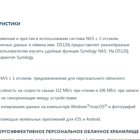
РИСТИКИ
омичная и простая в использовании система NAS с 1 отсеком,
личных данных и обмена ими. DS120j предоставляет разнообразные
ользователям изучить удобные функции Synology NAS. На DS120j
арантия Synology.
NAS с 1 отсеком, предназначенная для персонального облачного
обность на скорости свыше 112 МБ/с при чтении и 106 МБ/с при записи
 их синхронизации между устройствами
®
®
 копирования данных на компьютере Windows
/macOS
и фотографий
 помощью мобильных приложений для iOS и Android.
НЕРГОЭФФЕКТИВНОЕ ПЕРСОНАЛЬНОЕ ОБЛАЧНОЕ ХРАНИЛИЩЕ
система хранения данных базового уровня c 1 отсеком, предназначенная