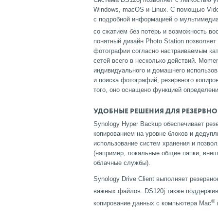
Windows, macOS и Linux. С помощью Vid
с подробной информацией о мультимедиа.
со сжатием без потерь и возможность во
понятный дизайн Photo Station позволя
фотографии согласно настраиваемым кат
сетей всего в несколько действий. Mom
индивидуального и домашнего использов
и поиска фотографий, резервного копир
того, оно оснащено функцией определен
УДОБНЫЕ РЕШЕНИЯ ДЛЯ РЕЗЕРВН
Synology Hyper Backup обеспечивает рез
копированием на уровне блоков и дедупл
использование систем хранения и позвол
(например, локальные общие папки, внеш
облачные службы).
Synology Drive Client выполняет резерв
важных файлов. DS120j также поддержив
®
копирование данных с компьютера Mac