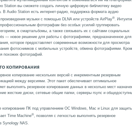
eo Station вы сможете создать личную цифровую библиотеку видео
 В Audio Station есть интернет-радио, поддержка формата аудио
®
спроизведения музыки с помощью DLNA или устройств AirPlay
. Интуити
ет профессиональным фотографам без особых усилий группировать
егориям, в смартальбомы, а также связывать их с сайтами социальных
ents — новое решение для работы с фотографиями, предназначенное для
ания, которое предоставляет современные возможности для просмотра
ования фотоснимков с мобильных устройств, обмена фотографиями. Кро
ия похожих фотографий.
ОГО КОПИРОВАНИЯ
ервное копирование нескольких версий с инкрементным резервным
икацией между версиями. Этот пакет обеспечивает оптимальное
яет выполнять резервное копирование данных в несколько мест назначе
ние жесткие диски, сетевые общие папки, серверы rsync и общедоступн
ное копирование ПК под управлением ОС Windows, Mac и Linux для защит
®
ает Time Machine
, позволяя с легкостью выполнять резервное
в Synology NAS.