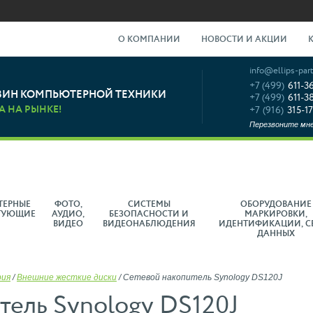
О КОМПАНИИ
НОВОСТИ И АКЦИИ
info@ellips-part
+7 (499)
611-3
ЗИН КОМПЬЮТЕРНОЙ ТЕХНИКИ
+7 (499)
611-3
А НА РЫНКЕ!
+7 (916)
315-17
Перезвоните мн
ТЕРНЫЕ
ФОТО,
СИСТЕМЫ
ОБОРУДОВАНИЕ
ТУЮЩИЕ
АУДИО,
БЕЗОПАСНОСТИ И
МАРКИРОВКИ,
ВИДЕО
ВИДЕОНАБЛЮДЕНИЯ
ИДЕНТИФИКАЦИИ, С
ДАННЫХ
рия
/
Внешние жесткие диски
/
Сетевой накопитель Synology DS120J
тель Synology DS120J