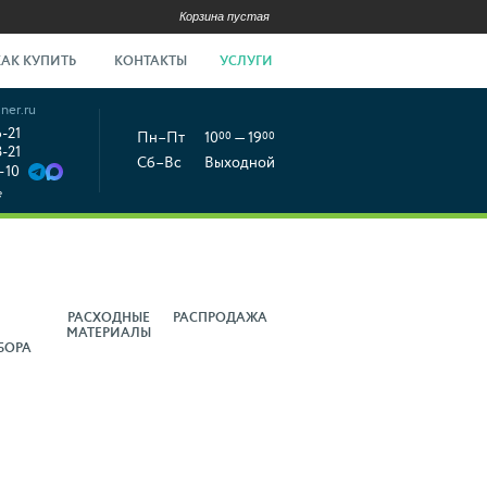
Корзина пустая
КАК КУПИТЬ
КОНТАКТЫ
УСЛУГИ
ner.ru
6-21
Пн–Пт
10
00
— 19
00
8-21
Сб–Вс
Выходной
-10
е
РАСХОДНЫЕ
РАСПРОДАЖА
МАТЕРИАЛЫ
БОРА