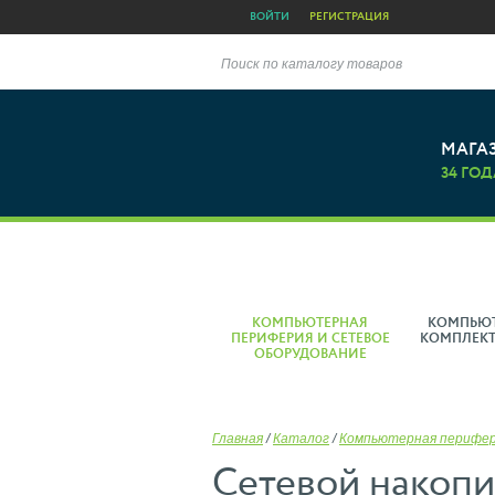
ВОЙТИ
РЕГИСТРАЦИЯ
Поиск по каталогу товаров
МАГА
34 ГОД
КОМПЬЮТЕРНАЯ
КОМПЬЮ
ПЕРИФЕРИЯ И СЕТЕВОЕ
КОМПЛЕК
ОБОРУДОВАНИЕ
Главная
/
Каталог
/
Компьютерная перифе
Сетевой накопи