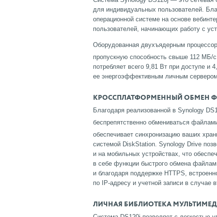
для индивидуальных пользователей. Благ
операционной системе на основе вебинт
пользователей, начинающих работу с ус
Оборудованная двухъядерным процессор
пропускную способность свыше 112 МБ/с 
потребляет всего 9,81 Вт при доступе и 4
ее энергоэффективным личным сервером 
КРОССПЛАТФОРМЕННЫЙ ОБМЕН Ф
Благодаря реализованной в Synology DS
беспрепятственно обмениваться файлам
обеспечивает синхронизацию ваших храни
системой DiskStation. Synology Drive п
и на мобильных устройствах, что обеспе
в себе функции быстрого обмена файлами
и благодаря поддержке HTTPS, встроенн
по IP-адресу и учетной записи в случае 
ЛИЧНАЯ БИБЛИОТЕКА МУЛЬТИМЕ
Система DS120j позволяет с легкостью 