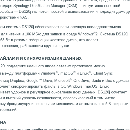
одаря Synology DiskStation Manager (DSM) — интуитивно понятной
ерфейса — DS120j является простой в использовании и подходит даже д
тройствами NAS.
ом система DS120j обеспечивает великолепную последовательную
®
для чтения и 106 МБ/с для записи в среде Windows
2. Система DS120j
,68 Вт в режиме гибернации жесткого диска, что делает
хранения, работающим круглые сутки.
АЙЛАМИ И СИНХРОНИЗАЦИЯ ДАННЫХ
120j поддержке большого числа сетевых протоколов можно
®
®
®
и между платформами Windows
, macOS
и Linux
. Cloud Sync
®
лищ Dropbox, Google™ Drive, Microsoft
OneDrive, Baidu и Box с домаш
озволяет синхронизировать файлы в ОС Windows, macOS, Linux
чивает удобное и регулярное обновление всех данных. DS120j сочетает
 и высокий уровень безопасности, обеспечиваемый в том числе
ому брандмауэру и нескольким механизмам автоматической блокировки
вторжений.
ДИА
управлять мультимедийным контентом и обмениваться им на платформах