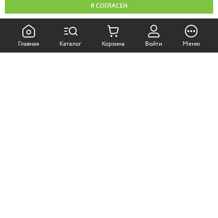
Я СОГЛАСЕН
КАК ПОКУПАТЬ:
Главная
Каталог
Корзина
Войти
Меню
Самовывоз из магазина
Доставка по Москве
Доставка в регионы
СОТРУДНИЧЕСТВО:
Корпоративным клиентам
+7 (499)
611-36-21