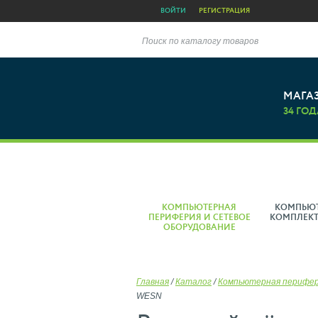
ВОЙТИ
РЕГИСТРАЦИЯ
Поиск по каталогу товаров
МАГА
34 ГОД
КОМПЬЮТЕРНАЯ
КОМПЬЮ
ПЕРИФЕРИЯ И СЕТЕВОЕ
КОМПЛЕК
ОБОРУДОВАНИЕ
Главная
/
Каталог
/
Компьютерная перифе
WESN