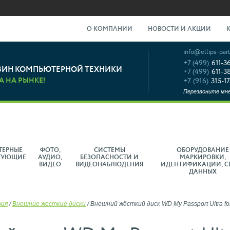
О КОМПАНИИ
НОВОСТИ И АКЦИИ
info@ellips-part
+7 (499)
611-3
ЗИН КОМПЬЮТЕРНОЙ ТЕХНИКИ
+7 (499)
611-3
А НА РЫНКЕ!
+7 (916)
315-17
Перезвоните мн
ТЕРНЫЕ
ФОТО,
СИСТЕМЫ
ОБОРУДОВАНИЕ
ТУЮЩИЕ
АУДИО,
БЕЗОПАСНОСТИ И
МАРКИРОВКИ,
ВИДЕО
ВИДЕОНАБЛЮДЕНИЯ
ИДЕНТИФИКАЦИИ, С
ДАННЫХ
рия
/
Внешние жесткие диски
/
Внешний жёсткий диск WD My Passport Ultra fo