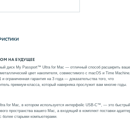
РИСТИКИ
ЛОМ НА БУДУЩЕЕ
ый диск My Passport™ Ultra for Mac — отличный способ расширить ваш
металлический цвет накопителя, совместимого с macOS и Time Machine
и ограниченная гарантия на 3 года — доказательства того, что
итель премиум-класса, который наверняка прослужит вам многие годы.
tra for Mac, в котором используется интерфейс USB-C™, — это быстры
вого пространства вашего Mac, а входящий в комплект поставки адапте
 с более старыми компьютерами.