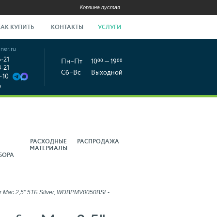
Корзина пустая
КАК КУПИТЬ
КОНТАКТЫ
УСЛУГИ
ner.ru
6-21
Пн–Пт
10
00
— 19
00
8-21
Сб–Вс
Выходной
-10
е
РАСХОДНЫЕ
РАСПРОДАЖА
МАТЕРИАЛЫ
БОРА
r Mac 2,5" 5ТБ Silver, WDBPMV0050BSL-