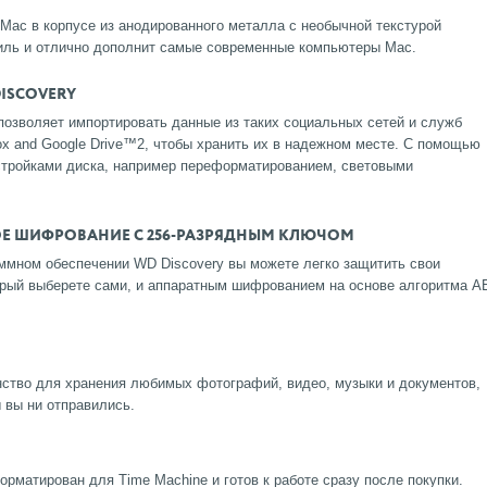
 Mac в корпусе из анодированного металла с необычной текстурой
иль и отлично дополнит самые современные компьютеры Mac.
ISCOVERY
позволяет импортировать данные из таких социальных сетей и служб
box and Google Drive™2, чтобы хранить их в надежном месте. С помощью
стройками диска, например переформатированием, световыми
ОЕ ШИФРОВАНИЕ С 256-РАЗРЯДНЫМ КЛЮЧОМ
аммном обеспечении WD Discovery вы можете легко защитить свои
рый выберете сами, и аппаратным шифрованием на основе алгоритма A
нство для хранения любимых фотографий, видео, музыки и документов,
ы вы ни отправились.
форматирован для Time Machine и готов к работе сразу после покупки.