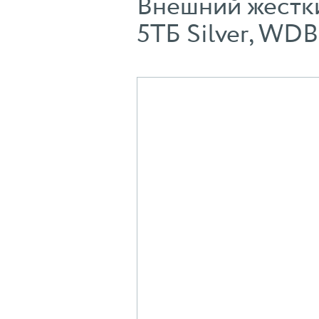
Внешний жёсткий
5ТБ Silver, W