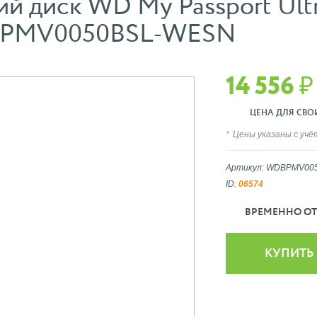
 диск WD My Passport Ultra
DBPMV0050BSL-WESN
14 556 ₽
ЦЕНА ДЛЯ СВОИХ
Цены указаны с уч
Артикул: WDBPMV00
ID:
06574
ВРЕМЕННО ОТ
КУПИТЬ