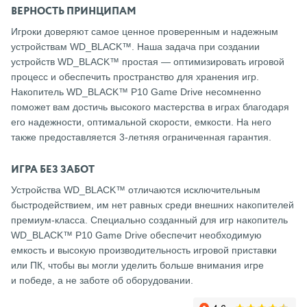
ВЕРНОСТЬ ПРИНЦИПАМ
Игроки доверяют самое ценное проверенным и надежным
устройствам WD_BLACK™. Наша задача при создании
устройств WD_BLACK™ простая — оптимизировать игровой
процесс и обеспечить пространство для хранения игр.
Накопитель WD_BLACK™ P10 Game Drive несомненно
поможет вам достичь высокого мастерства в играх благодаря
его надежности, оптимальной скорости, емкости. На него
также предоставляется 3-летняя ограниченная гарантия.
ИГРА БЕЗ ЗАБОТ
Устройства WD_BLACK™ отличаются исключительным
быстродействием, им нет равных среди внешних накопителей
премиум-класса. Специально созданный для игр накопитель
WD_BLACK™ P10 Game Drive обеспечит необходимую
емкость и высокую производительность игровой приставки
или ПК, чтобы вы могли уделить больше внимания игре
и победе, а не заботе об оборудовании.