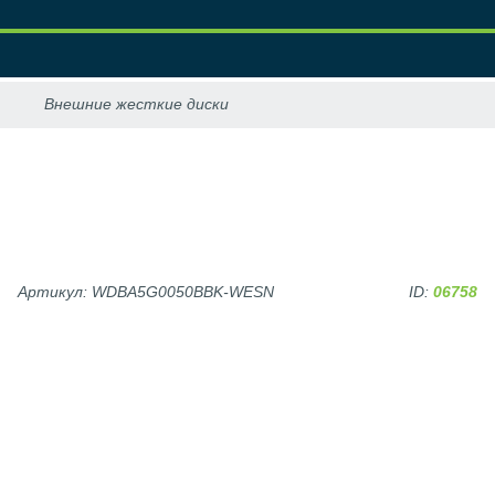
Артикул: WDBA5G0050BBK-WESN
ID:
06758