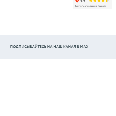
ПОДПИСЫВАЙТЕСЬ НА НАШ КАНАЛ В МАХ