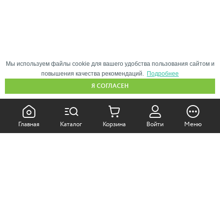
Мы используем файлы cookie для вашего удобства пользования сайтом и
повышения качества рекомендаций.
Подробнее
Я СОГЛАСЕН
КАК ПОКУПАТЬ:
Главная
Каталог
Корзина
Войти
Меню
Самовывоз из магазина
Доставка по Москве
Доставка в регионы
СОТРУДНИЧЕСТВО: