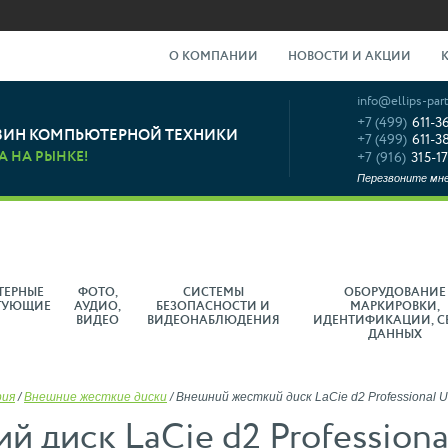
О КОМПАНИИ
НОВОСТИ И АКЦИИ
info@ellips-part
+7 (499)
611-3
ЗИН КОМПЬЮТЕРНОЙ ТЕХНИКИ
+7 (499)
611-3
А НА РЫНКЕ!
+7 (916)
315-17
Перезвоните мн
ТЕРНЫЕ
ФОТО,
СИСТЕМЫ
ОБОРУДОВАНИЕ
ТУЮЩИЕ
АУДИО,
БЕЗОПАСНОСТИ И
МАРКИРОВКИ,
ВИДЕО
ВИДЕОНАБЛЮДЕНИЯ
ИДЕНТИФИКАЦИИ, С
ДАННЫХ
рия
/
Внешние жесткие диски
/
Внешний жесткий диск LaCie d2 Professional 
 диск LaCie d2 Professiona