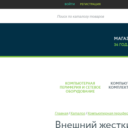
ВОЙТИ
РЕГИСТРАЦИЯ
Поиск по каталогу товаров
МАГА
34 ГОД
КОМПЬЮТЕРНАЯ
КОМПЬЮ
ПЕРИФЕРИЯ И СЕТЕВОЕ
КОМПЛЕК
ОБОРУДОВАНИЕ
Главная
/
Каталог
/
Компьютерная перифе
Внешний жесткий