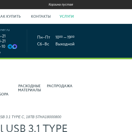
Корзина пустая
КАК КУПИТЬ
КОНТАКТЫ
УСЛУГИ
ner.ru
6-21
Пн–Пт
10
00
— 19
00
8-21
Сб–Вс
Выходной
-10
е
РАСХОДНЫЕ
РАСПРОДАЖА
МАТЕРИАЛЫ
БОРА
USB 3.1 TYPE C, 18TB STHA18000800
l USB 3.1 TYPE