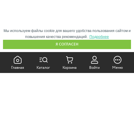
Мы используем файлы cookie для вашего удобства пользования сайтом и
повышения качества рекомендаций.
Подробнее
Я СОГЛАСЕН
КАК ПОКУПАТЬ:
Главная
Каталог
Корзина
Войти
Меню
Самовывоз из магазина
Доставка по Москве
Доставка в регионы
СОТРУДНИЧЕСТВО:
Корпоративным клиентам