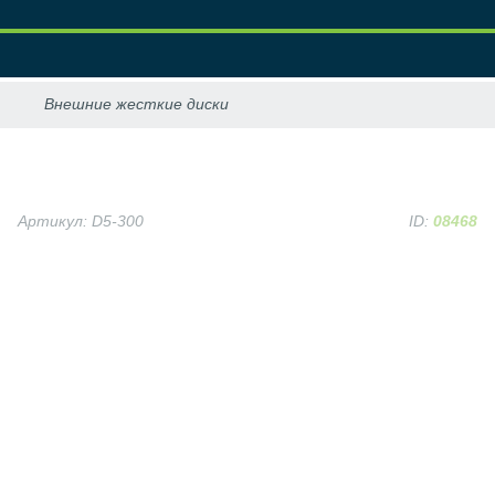
Артикул: D5-300
ID:
08468