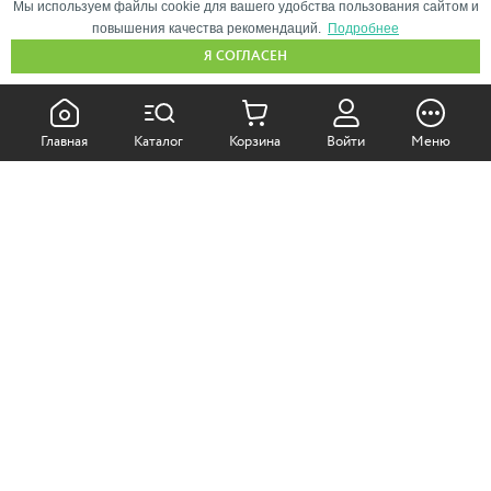
Мы используем файлы cookie для вашего удобства пользования сайтом и
повышения качества рекомендаций.
Подробнее
Я СОГЛАСЕН
КАК ПОКУПАТЬ:
Главная
Каталог
Корзина
Войти
Меню
Самовывоз из магазина
Доставка по Москве
Доставка в регионы
СОТРУДНИЧЕСТВО:
Корпоративным клиентам
+7 (499)
611-36-21