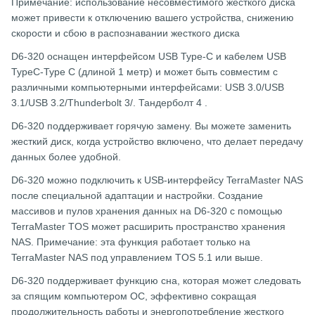
Примечание: использование несовместимого жесткого диска
может привести к отключению вашего устройства, снижению
скорости и сбою в распознавании жесткого диска
D6-320 оснащен интерфейсом USB Type-C и кабелем USB
TypeC-Type C (длиной 1 метр) и может быть совместим с
различными компьютерными интерфейсами: USB 3.0/USB
3.1/USB 3.2/Thunderbolt 3/. Тандерболт 4 .
D6-320 поддерживает горячую замену. Вы можете заменить
жесткий диск, когда устройство включено, что делает передачу
данных более удобной.
D6-320 можно подключить к USB-интерфейсу TerraMaster NAS
после специальной адаптации и настройки. Создание
массивов и пулов хранения данных на D6-320 с помощью
TerraMaster TOS может расширить пространство хранения
NAS. Примечание: эта функция работает только на
TerraMaster NAS под управлением TOS 5.1 или выше.
D6-320 поддерживает функцию сна, которая может следовать
за спящим компьютером ОС, эффективно сокращая
продолжительность работы и энергопотребление жесткого