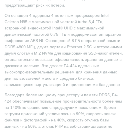
предотвращают риск их потери.
Он оснащен 4-ядерным 4-поточным процессором Intel
Celeron N95 с максимальной частотой turbo 3,4 ГГц,
встроенной видеокартой Intel® UHD с максимальной
динамической частотой 0,75 ГГц и поддерживает аппаратное
шифрование AES NI. Оснащенный 8 ГБ оперативной памяти
DDR5 4800 МГц, двумя портами Ethernet 2.5G и встроенными
двумя слотами M.2 NVMe для кэширования SSD-накопителей,
он значительно повышает эффективность хранения данных в
дисковом массиве. Это делает F4-424 идеальным
высокопроизводительным решением для хранения данных
для пользователей малого и среднего бизнеса,
занимающихся виртуализацией и приложениями баз данных.
Благодаря более мощному процессору и памяти DDR5, F4-
424 обеспечивает повышение производительности более чем
на 140% по сравнению с предыдущим поколением. Время
загрузки приложений увеличилось на 90%, скорость поиска
файлов и фотографий - на 40%, скорость отклика базы
данных - на 50%, а отклик PHP на веб-страницы заметно