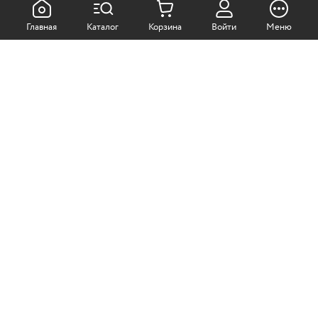
КАК ПОКУПАТЬ:
Главная
Каталог
Корзина
Войти
Меню
Самовывоз из магазина
Доставка по Москве
Доставка в регионы
СОТРУДНИЧЕСТВО:
Корпоративным клиентам
+7 (499)
611-36-21
+7 (499)
611-38-21