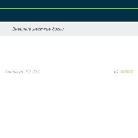
Артикул: F4-424
ID:
08882