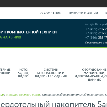
О КОМПАНИИ
НОВОСТИ И АКЦИИ
info@ellips-part
+7 (499)
611-3
ЗИН КОМПЬЮТЕРНОЙ ТЕХНИКИ
+7 (499)
611-3
А НА РЫНКЕ!
+7 (916)
315-17
Перезвоните мн
ТЕРНЫЕ
ФОТО,
СИСТЕМЫ
ОБОРУДОВАНИЕ
ТУЮЩИЕ
АУДИО,
БЕЗОПАСНОСТИ И
МАРКИРОВКИ,
ВИДЕО
ВИДЕОНАБЛЮДЕНИЯ
ИДЕНТИФИКАЦИИ, С
ДАННЫХ
рия
/
Внешние жесткие диски
/
Портативный твердотельный накопитель San
ердотельный накопитель Sa