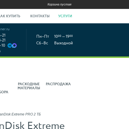
Корзина пустая
КАК КУПИТЬ
КОНТАКТЫ
УСЛУГИ
ner.ru
6-21
Пн–Пт
10
00
— 19
00
8-21
Сб–Вс
Выходной
-10
е
РАСХОДНЫЕ
РАСПРОДАЖА
МАТЕРИАЛЫ
БОРА
Disk Extreme PRO 2 ТБ
nDisk Extreme