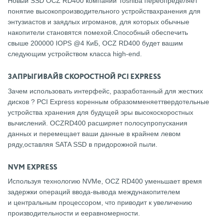
Новый SSD OCZ RD400 компании Toshiba переопределяет
понятие высокопроизводительного устройствахранения для
энтузиастов и заядлых игроманов, для которых обычные
накопители становятся помехой.Способный обеспечить
свыше 200000 IOPS @4 КиБ, OCZ RD400 будет вашим
следующим устройством класса high-end.
ЗАПРЫГИВАЙВ СКОРОСТНОЙ PCI EXPRESS
Зачем использовать интерфейс, разработанный для жестких
дисков ? PCI Express коренным образомменяеттвердотельные
устройства хранения для будущей эры высокоскоростных
вычислений. OCZRD400 расширяет полосупропускания
данных и перемещает ваши данные в крайнем левом
ряду,оставляя SATA SSD в придорожной пыли.
NVM EXPRESS
Используя технологию NVMe, OCZ RD400 уменьшает время
задержки операций ввода-вывода междунакопителем
и центральным процессором, что приводит к увеличению
производительности и ееравномерности.