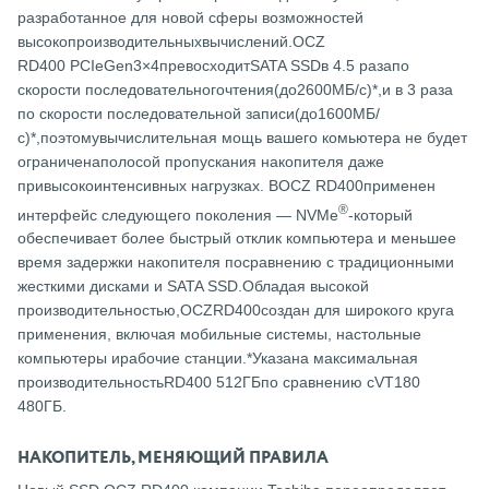
разработанное для новой сферы возможностей
высокопроизводительныхвычислений.OCZ
RD400 PCIeGen3×4превосходитSATA SSDв 4.5 разапо
скорости последовательногочтения(до2600МБ/с)*,и в 3 раза
по скорости последовательной записи(до1600МБ/
с)*,поэтомувычислительная мощь вашего комьютера не будет
ограниченаполосой пропускания накопителя даже
привысокоинтенсивных нагрузках. ВOCZ RD400применен
®
интерфейс следующего поколения — NVMe
-который
обеспечивает более быстрый отклик компьютера и меньшее
время задержки накопителя посравнению с традиционными
жесткими дисками и SATA SSD.Обладая высокой
производительностью,OCZRD400создан для широкого круга
применения, включая мобильные системы, настольные
компьютеры ирабочие станции.*Указана максимальная
производительностьRD400 512ГБпо сравнению сVT180
480ГБ.
НАКОПИТЕЛЬ, МЕНЯЮЩИЙ ПРАВИЛА