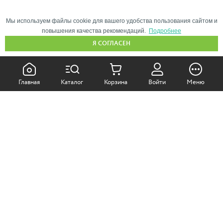
Мы используем файлы cookie для вашего удобства пользования сайтом и
повышения качества рекомендаций.
Подробнее
Я СОГЛАСЕН
КАК ПОКУПАТЬ:
Главная
Каталог
Корзина
Войти
Меню
Самовывоз из магазина
Доставка по Москве
Доставка в регионы
СОТРУДНИЧЕСТВО:
Корпоративным клиентам