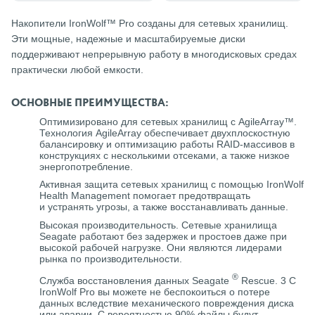
Накопители IronWolf™ Pro созданы для сетевых хранилищ.
Эти мощные, надежные и масштабируемые диски
поддерживают непрерывную работу в многодисковых средах
практически любой емкости.
ОСНОВНЫЕ ПРЕИМУЩЕСТВА:
Оптимизировано для сетевых хранилищ с AgileArray™.
Технология AgileArray обеспечивает двухплоскостную
балансировку и оптимизацию работы RAID-массивов в
конструкциях с несколькими отсеками, а также низкое
энергопотребление.
Активная защита сетевых хранилищ с помощью IronWolf
Health Management помогает предотвращать
и устранять угрозы, а также восстанавливать данные.
Высокая производительность. Сетевые хранилища
Seagate работают без задержек и простоев даже при
высокой рабочей нагрузке. Они являются лидерами
рынка по производительности.
®
Служба восстановления данных Seagate
Rescue. 3 С
IronWolf Pro вы можете не беспокоиться о потере
данных вследствие механического повреждения диска
или аварии. С вероятностью 90% файлы будут