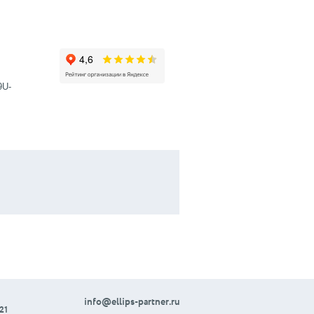
9U-
info@ellips-partner.ru
21