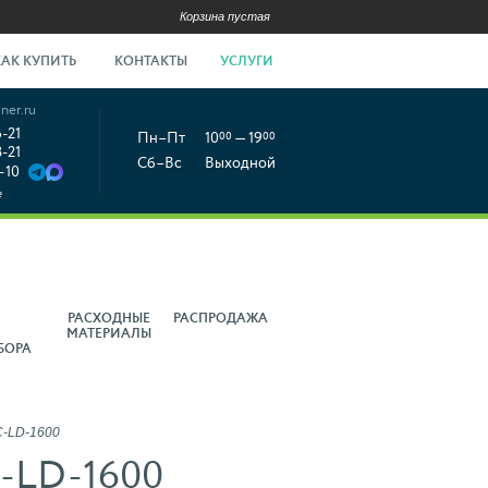
Корзина пустая
КАК КУПИТЬ
КОНТАКТЫ
УСЛУГИ
ner.ru
6-21
Пн–Пт
10
00
— 19
00
8-21
Сб–Вс
Выходной
-10
е
РАСХОДНЫЕ
РАСПРОДАЖА
МАТЕРИАЛЫ
БОРА
-LD-1600
-LD-1600