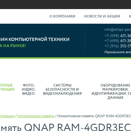
О КОМПАНИИ
НОВОСТИ И АКЦИИ
info@ellips-part
+7 (499)
611-3
ЗИН КОМПЬЮТЕРНОЙ ТЕХНИКИ
+7 (499)
611-3
А НА РЫНКЕ!
+7 (916)
315-17
Перезвоните мн
ТЕРНЫЕ
ФОТО,
СИСТЕМЫ
ОБОРУДОВАНИЕ
ТУЮЩИЕ
АУДИО,
БЕЗОПАСНОСТИ И
МАРКИРОВКИ,
ВИДЕО
ВИДЕОНАБЛЮДЕНИЯ
ИДЕНТИФИКАЦИИ, С
ДАННЫХ
ктующие
/
Оперативная память
/
Оперативная память QNAP RAM-4GDR3EC
память QNAP RAM-4GDR3EC