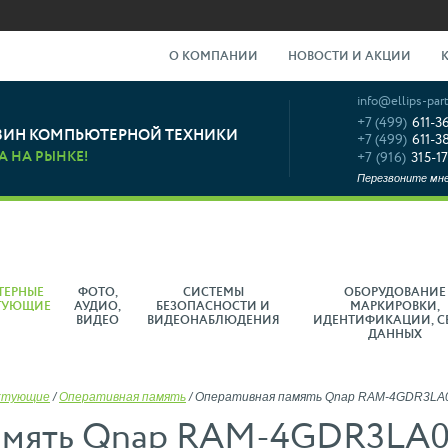
О КОМПАНИИ
НОВОСТИ И АКЦИИ
info@ellips-part
+7 (499)
611-3
ЗИН КОМПЬЮТЕРНОЙ ТЕХНИКИ
+7 (499)
611-3
А НА РЫНКЕ!
+7 (916)
315-17
Перезвоните мн
ТЕРНЫЕ
ФОТО,
СИСТЕМЫ
ОБОРУДОВАНИЕ
ТУЮЩИЕ
АУДИО,
БЕЗОПАСНОСТИ И
МАРКИРОВКИ,
ВИДЕО
ВИДЕОНАБЛЮДЕНИЯ
ИДЕНТИФИКАЦИИ, С
ДАННЫХ
ктующие
/
Оперативная память
/
Оперативная память Qnap RAM-4GDR3LA0-
амять Qnap RAM-4GDR3LA0