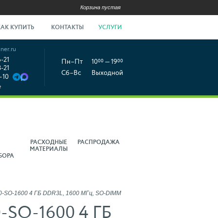
Корзина пустая
КАК КУПИТЬ
КОНТАКТЫ
УСЛУГИ
ner.ru
6-21
Пн–Пт
10
00
— 19
00
8-21
Сб–Вс
Выходной
-10
е
РАСХОДНЫЕ
РАСПРОДАЖА
МАТЕРИАЛЫ
БОРА
SO-1600 4 ГБ DDR3L, 1600 МГц, SO-DIMM
-SO-1600 4 ГБ