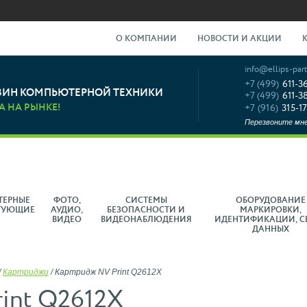
О КОМПАНИИ
НОВОСТИ И АКЦИИ
info@ellips-part
+7 (499)
611-3
ЗИН КОМПЬЮТЕРНОЙ ТЕХНИКИ
+7 (499)
611-3
А НА РЫНКЕ!
+7 (916)
315-17
Перезвоните мн
ТЕРНЫЕ
ФОТО,
СИСТЕМЫ
ОБОРУДОВАНИЕ
ТУЮЩИЕ
АУДИО,
БЕЗОПАСНОСТИ И
МАРКИРОВКИ,
ВИДЕО
ВИДЕОНАБЛЮДЕНИЯ
ИДЕНТИФИКАЦИИ, С
ДАННЫХ
/
Картриджи
/
Картридж NV Print Q2612X
int Q2612X