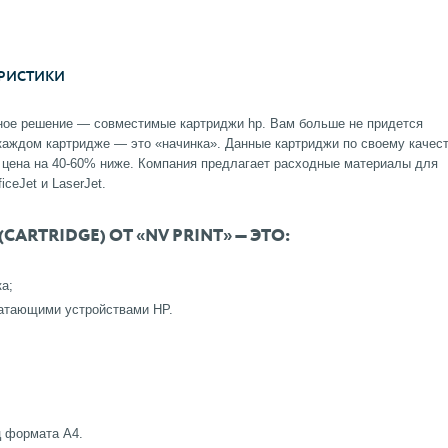
РИСТИКИ
ьное решение — совместимые картриджи hp. Вам больше не придется
 каждом картридже — это «начинка». Данные картриджи по своему качес
х цена на 40-60% ниже. Компания предлагает расходные материалы для
ceJet и LaserJet.
RTRIDGE) ОТ «NV PRINT» — ЭТО:
а;
атающими устройствами НР.
ц формата А4.