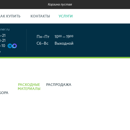
Корзина пустая
КАК КУПИТЬ
КОНТАКТЫ
УСЛУГИ
ner.ru
6-21
Пн–Пт
10
00
— 19
00
8-21
Сб–Вс
Выходной
-10
е
РАСХОДНЫЕ
РАСПРОДАЖА
МАТЕРИАЛЫ
БОРА