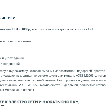
РИСТИКИ
ением HDTV 1080p, в которой используется технология PoE
ный громкоговоритель
х и углах зданий
ИК-подсветкой
евую видеокамеру, которая была бы малозаметной, недорогой, простой
плуатационных затрат, то рекомендуем вам модель AXIS M1065-L, котор
чили отличное качество изображения Axis, причем как днем, так и ночь
ных функций. AXIS M1065-L можно считать идеальной, полностью готово
их магазинах и офисах.
Е К ЭЛЕКТРОСЕТИ И НАЖАТЬ КНОПКУ,