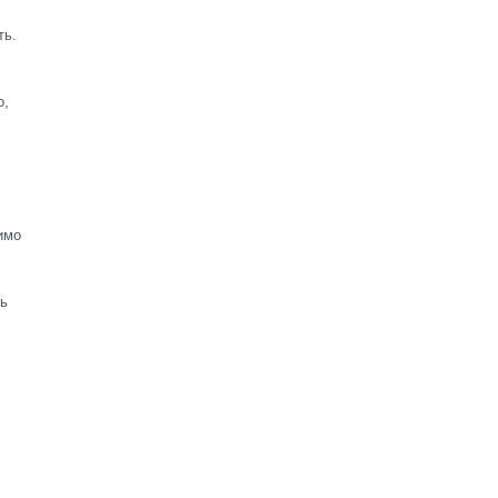
ть.
о,
имо
ть