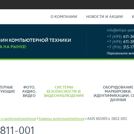
О КОМПАНИИ
НОВОСТИ И АКЦИИ
info@ellips-part
+7 (499)
611-3
ЗИН КОМПЬЮТЕРНОЙ ТЕХНИКИ
+7 (499)
611-3
А НА РЫНКЕ!
+7 (916)
315-17
Перезвоните мн
ТЕРНЫЕ
ФОТО,
СИСТЕМЫ
ОБОРУДОВАНИЕ
ТУЮЩИЕ
АУДИО,
БЕЗОПАСНОСТИ И
МАРКИРОВКИ,
ВИДЕО
ВИДЕОНАБЛЮДЕНИЯ
ИДЕНТИФИКАЦИИ, С
ДАННЫХ
 и видеонаблюдения
/
Камеры видеонаблюдения
/
AXIS M1065-L 0811-001
811-001