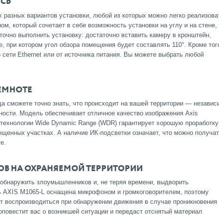
СЬ
разных вариантов установки, любой из которых можно легко реализова
м, который сочетает в себе возможность установки на углу и на стене,
очно выполнить установку: достаточно вставить камеру в кронштейн,
, при котором угол обзора помещения будет составлять 110°. Кроме тог
 сети Ethernet или от источника питания. Вы можете выбрать любой
ТЕМНОТЕ
да сможете точно знать, что происходит на вашей территории — независ
ности. Модель обеспечивает отличное качество изображения Axis
технологии Wide Dynamic Range (WDR) гарантирует хорошую проработку
вещенных участках. А наличие ИК-подсветки означает, что можно получа
е.
В НА ОХРАНЯЕМОЙ ТЕРРИТОРИИ
бнаружить злоумышленников и, не теряя времени, выдворить
ь AXIS M1065-L оснащена микрофоном и громкоговорителем, поэтому
т воспроизводиться при обнаружении движения в случае проникновения
 оповестит вас о возникшей ситуации и передаст отснятый материал