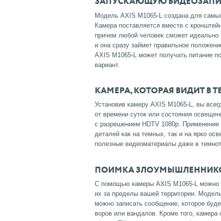
ЗАПУСКАЮЩУЮ ВИДЕОЗАПИ
Модель AXIS M1065-L создана для самых 
Камера поставляется вместе с кронштейно
причем любой человек сможет идеально т
и она сразу займет правильное положение
AXIS M1065-L может получать питание по
вариант.
КАМЕРА, КОТОРАЯ ВИДИТ В 
Установив камеру AXIS M1065-L, вы всег
от времени суток или состояния освещен
с разрешением HDTV 1080p. Применение 
деталей как на темных, так и на ярко ос
полезные видеоматериалы даже в темнот
ПОИМКА ЗЛОУМЫШЛЕННИКО
C помощью камеры AXIS M1065-L можно о
их за пределы вашей территории. Модел
можно записать сообщение, которое буде
воров или вандалов. Кроме того, камера