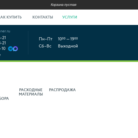
Корзина пустая
КАК КУПИТЬ
КОНТАКТЫ
УСЛУГИ
ner.ru
6-21
Пн–Пт
10
00
— 19
00
8-21
Сб–Вс
Выходной
-10
е
РАСХОДНЫЕ
РАСПРОДАЖА
МАТЕРИАЛЫ
БОРА