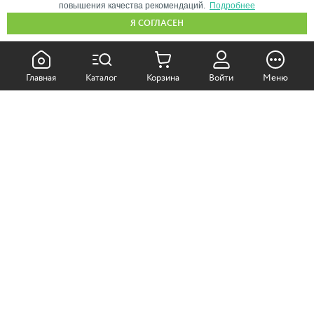
повышения качества рекомендаций.
Подробнее
Я СОГЛАСЕН
КАК ПОКУПАТЬ:
Главная
Каталог
Корзина
Войти
Меню
Самовывоз из магазина
Доставка по Москве
Доставка в регионы
СОТРУДНИЧЕСТВО:
Корпоративным клиентам
+7 (499)
611-36-21