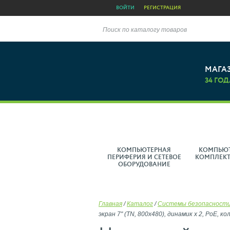
ВОЙТИ
РЕГИСТРАЦИЯ
Поиск по каталогу товаров
МАГА
34 ГОД
КОМПЬЮТЕРНАЯ
КОМПЬЮ
ПЕРИФЕРИЯ И СЕТЕВОЕ
КОМПЛЕК
ОБОРУДОВАНИЕ
Главная
/
Каталог
/
Системы безопасности
экран 7" (TN, 800x480), динамик х 2, РоЕ, к