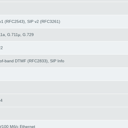
v1 (RFC2543), SIP v2 (RFC3261)
1a, G.711μ, G.729
22
of-band DTMF (RFC2833), SIP Info
64
/100 Mб/с Ethernet