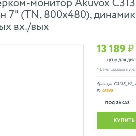
рком-монитор Akuvox C313S,
 7" (TN, 800x480), динамик 
ых вх./вых
13 189 ₽
ЦЕНА ДЛЯ ДИЛ
Цены указаны с уч
Артикул: C313S_V2
ID:
08940
ПОД ЗАКАЗ
КУПИТЬ