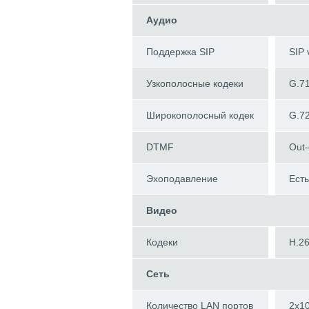
Аудио
Поддержка SIP
SIP 
Узкополосные кодеки
G.71
Широкополосный кодек
G.7
DTMF
Out-
Эхоподавление
Есть
Видео
Кодеки
H.2
Сеть
Количество LAN портов
2x10