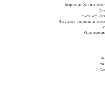
Встроенная ОС Linux, обес
Сенс
Возможность ото
Возможность совершения звонк
Во
Сконструирова
Ин
Мон
Эл