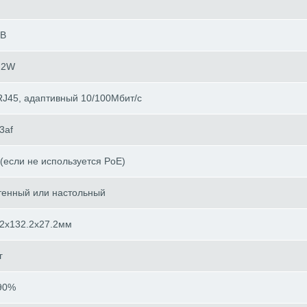
dB
/ 2W
RJ45, адаптивный 10/100Мбит/с
3af
(если не используется PoE)
тенный или настольный
.2x132.2x27.2мм
г
90%