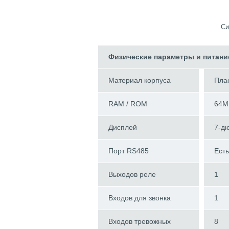
Си
Физические параметры и питани
Материал корпуса
Пла
RAM / ROM
64M
Дисплей
7-д
Порт RS485
Есть
Выходов реле
1
Входов для звонка
1
Входов тревожных
8