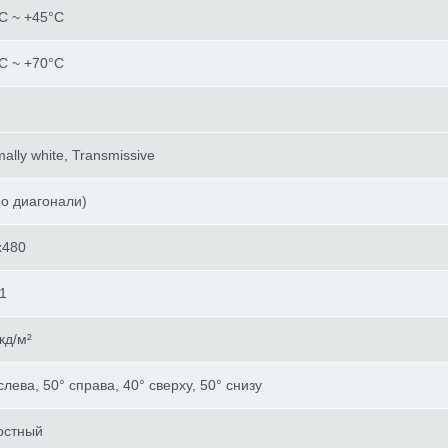
C ~ +45°C
C ~ +70°C
ally white, Transmissive
по диагонали)
x480
1
кд/м²
слева, 50° справа, 40° сверху, 50° снизу
остный