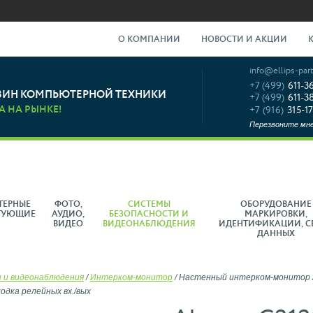
О КОМПАНИИ
НОВОСТИ И АКЦИИ
info@ellips-part
+7 (499)
611-3
ЗИН КОМПЬЮТЕРНОЙ ТЕХНИКИ
+7 (499)
611-3
А НА РЫНКЕ!
+7 (916)
315-17
Перезвоните мн
ТЕРНЫЕ
ФОТО,
СИСТЕМЫ
ОБОРУДОВАНИЕ
ТУЮЩИЕ
АУДИО,
БЕЗОПАСНОСТИ И
МАРКИРОВКИ,
ВИДЕО
ВИДЕОНАБЛЮДЕНИЯ
ИДЕНТИФИКАЦИИ, С
ДАННЫХ
 и видеонаблюдения
/
Интерком-монитор
/
Настенный интерком-монитор Ak
олодка релейных вх./вых