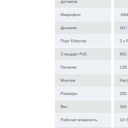
датчиков
Микрофон
-58
Динамик
4Ω 
Порт Ethernet
2 x 
Стандарт PoE
802.
Питание
12В 
Монтаж
Нас
Размеры
200
Вес
365 
Рабочая влажность
10~