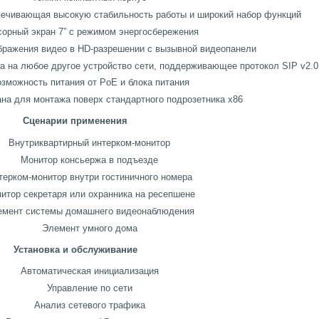
печивающая высокую стабильность работы и широкий набор функций
орный экран 7” с режимом энергосбережения
бражения видео в HD-разрешении с вызывной видеопанели
а на любое другое устройство сети, поддерживающее протокол SIP v2.0
зможность питания от PoE и блока питания
на для монтажа поверх стандартного подрозетника x86
Сценарии применения
Внутриквартирный интерком-монитор
Монитор консьержа в подъезде
терком-монитор внутри гостиничного номера
итор секретаря или охранника на ресепшене
емент системы домашнего видеонаблюдения
Элемент умного дома
Установка и обслуживание
Автоматическая инициализация
Управление по сети
Анализ сетевого трафика