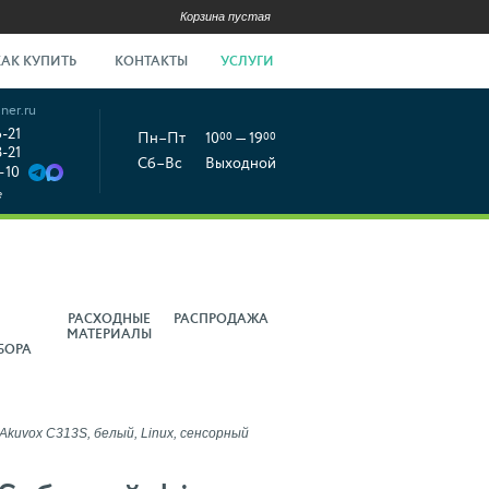
Корзина пустая
КАК КУПИТЬ
КОНТАКТЫ
УСЛУГИ
ner.ru
6-21
Пн–Пт
10
00
— 19
00
8-21
Сб–Вс
Выходной
-10
е
РАСХОДНЫЕ
РАСПРОДАЖА
МАТЕРИАЛЫ
БОРА
uvox C313S, белый, Linux, сенсорный