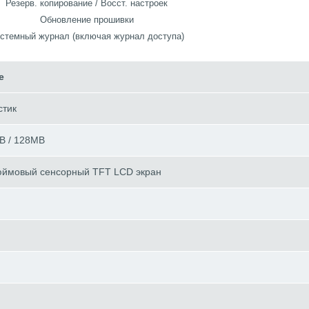
Резерв. копирование / Восст. настроек
Обновление прошивки
стемный журнал (включая журнал доступа)
е
стик
B / 128MB
юймовый сенсорный TFT LCD экран